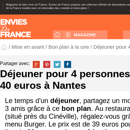
Magazine du bien vivre en France, Envies de France propose une sélection raffinée de destinations 
de la France insolite avec en intervalles des conseils et bons-plans !
MAGAZINE
/
Mise en avant
/
Bon plan à la une
/ Déjeuner pour 
Partager avec:
Déjeuner pour 4 personnes
40 euros à Nantes
Le temps d’un
déjeuner
, partagez un m
3 amis grâce à ce
bon plan
. Au restaur
(situé près du Cinéville), régalez-vous gr
menu Burger. Le prix est de 39 euros po