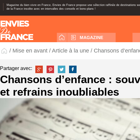
Magazine du bien vivre en France, Envies de France propose une sélection raffinée de destinations 
de la France insolite avec en intervalles des conseils et bons-plans !
MAGAZINE
/
Mise en avant
/
Article à la une
/ Chansons d’enfance
Partager avec:
Chansons d’enfance : souv
et refrains inoubliables