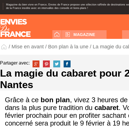
Magazine du bien vivre en France, Envies de France propose une sélection raffinée de destinations 
de la France insolite avec en intervalles des conseils et bons-plans !
MAGAZINE
/
Mise en avant
/
Bon plan à la une
/ La magie du ca
Partager avec:
La magie du cabaret pour 2
Nantes
Grâce à ce
bon plan
, vivez 3 heures de
dans la plus pure tradition du
cabaret
. V
février prochain pour en profiter sachant
concerné sera produit le 9 février à 19 h