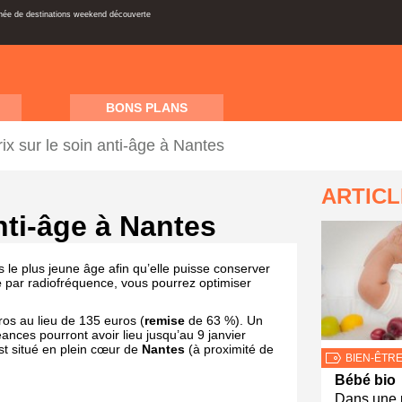
inée de destinations weekend découverte
BONS PLANS
rix sur le soin anti-âge à Nantes
ARTIC
anti-âge à Nantes
s le plus jeune âge afin qu’elle puisse conserver
e
par radiofréquence, vous pourrez optimiser
os au lieu de 135 euros (
remise
de 63 %). Un
ances pourront avoir lieu jusqu’au 9 janvier
 est situé en plein cœur de
Nantes
(à proximité de
BIEN-ÊTR
Bébé bio
Dans une 