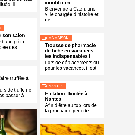
inoubliable
luée, il
Bienvenue à Caen, une
ville chargée d’histoire et
de
N
 son salon
MA MAISON
st une pièce
Trousse de pharmacie
ciée des
de bébé en vacances :
les indispensables !
Lors de déplacements ou
pour les vacances, il est
ire truffée à
NANTES
rs de truffe ne
Epilation illimitée à
as passer à
Nantes
Afin d’être au top lors de
la prochaine période