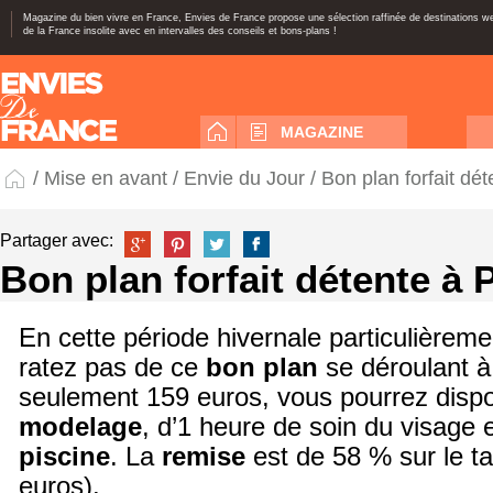
Magazine du bien vivre en France, Envies de France propose une sélection raffinée de destinations 
de la France insolite avec en intervalles des conseils et bons-plans !
MAGAZINE
/
Mise en avant
/
Envie du Jour
/ Bon plan forfait dét
Partager avec:
Bon plan forfait détente à 
En cette période hivernale particulièrem
ratez pas de ce
bon plan
se déroulant 
seulement 159 euros, vous pourrez dispo
modelage
, d’1 heure de soin du visage 
piscine
. La
remise
est de 58 % sur le tar
euros).