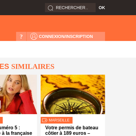
?
CONNEXION/INSCRIPTION
LES
SIMILAIRES
MARSEILLE
méro 5 :
Votre permis de bateau
 à la française
côtier à 189 euros –