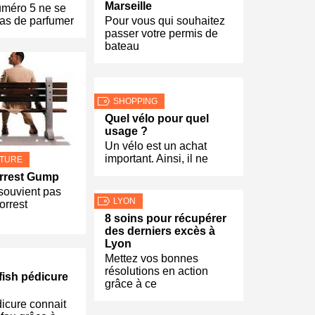
Marseille
méro 5 ne se
as de parfumer
Pour vous qui souhaitez
passer votre permis de
bateau
SHOPPING
Quel vélo pour quel
usage ?
Un vélo est un achat
important. Ainsi, il ne
LTURE
orrest Gump
souvient pas
LYON
orrest
8 soins pour récupérer
des derniers excès à
Lyon
Mettez vos bonnes
résolutions en action
fish pédicure
grâce à ce
dicure connait