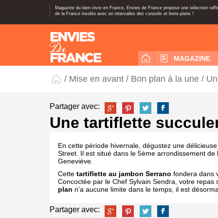
Magazine du bien vivre en France, Envies de France propose une sélection raff
de la France insolite avec en intervalles des conseils et bons-plans !
MAGAZINE
/
Mise en avant
/
Bon plan à la une
/ Une
Partager avec:
Une tartiflette succule
En cette période hivernale, dégustez une délicieus
Street. Il est situé dans le 5
ème
arrondissement de
Geneviève.
Cette
tartiflette au jambon Serrano
fondera dans v
Concoctée par le Chef Sylvain Sendra, votre repas 
plan
n’a aucune limite dans le temps, il est désorma
Partager avec: