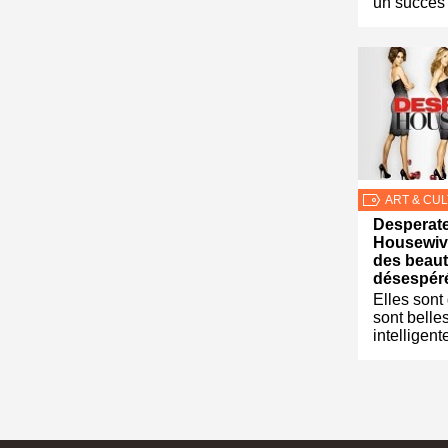
un succès 
ART & CU
Desperat
Housewiv
des beau
désespér
Elles sont 
sont belles
intelligent