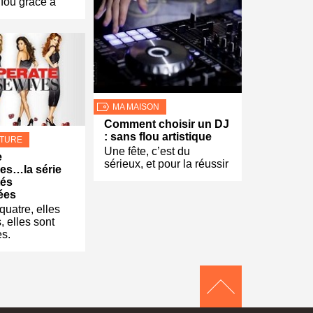
fou grâce à
MA MAISON
Comment choisir un DJ
: sans flou artistique
LTURE
Une fête, c’est du
e
sérieux, et pour la réussir
es…la série
tés
ées
quatre, elles
, elles sont
es.