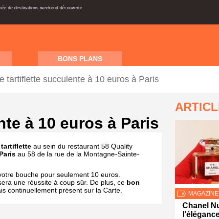
inée de destinations weekend découverte
BONS PLANS
 tartiflette succulente à 10 euros à Paris
ARTIC
nte à 10 euros à Paris
e
tartiflette
au sein du restaurant 58 Quality
Paris
au 58 de la rue de la Montagne-Sainte-
otre bouche pour seulement 10 euros.
sera une réussite à coup sûr. De plus, ce
bon
is continuellement présent sur la Carte.
MAGAZINE
Chanel Nu
l’élégance