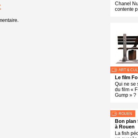
Chanel Nu
E
contente p
entaire.
ART & CU
Le film F
Qui ne se 
du film « F
Gump » ?
ROUEN
Bon plan 
à Rouen
La fish pé