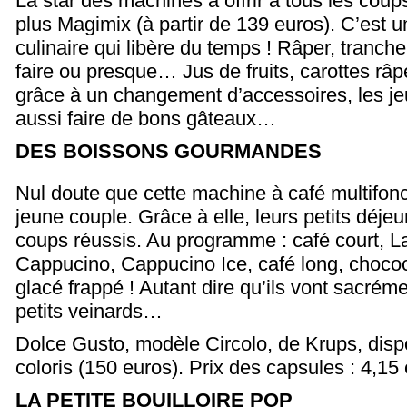
La star des machines à offrir à tous les coups
plus Magimix (à partir de 139 euros). C’est un
culinaire qui libère du temps ! Râper, trancher
faire ou presque… Jus de fruits, carottes r
grâce à un changement d’accessoires, les j
aussi faire de bons gâteaux…
DES BOISSONS GOURMANDES
Nul doute que cette machine à café multifonct
jeune couple. Grâce à elle, leurs petits déjeu
coups réussis. Au programme : café court, L
Cappucino, Cappucino Ice, café long, chococ
glacé frappé ! Autant dire qu’ils vont sacréme
petits veinards…
Dolce Gusto, modèle Circolo, de Krups, disp
coloris (150 euros). Prix des capsules : 4,15 
LA PETITE BOUILLOIRE POP