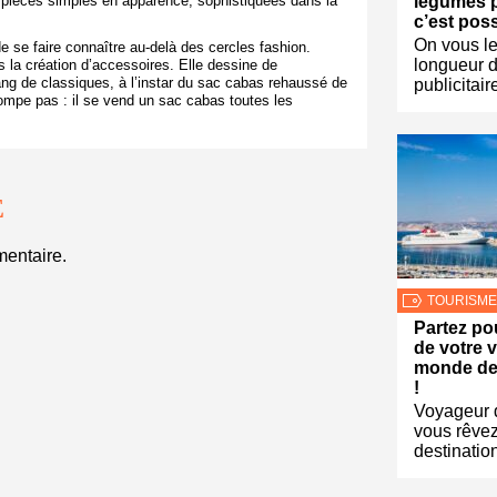
légumes pa
s pièces simples en apparence, sophistiquées dans la
c’est poss
On vous le
e se faire connaître au-delà des cercles fashion.
longueur 
s la création d’accessoires. Elle dessine de
ng de classiques, à l’instar du sac cabas rehaussé de
publicitaire
rompe pas : il se vend un sac cabas toutes les
E
entaire.
TOURISME
Partez po
de votre v
monde dep
!
Voyageur 
vous rêve
destination