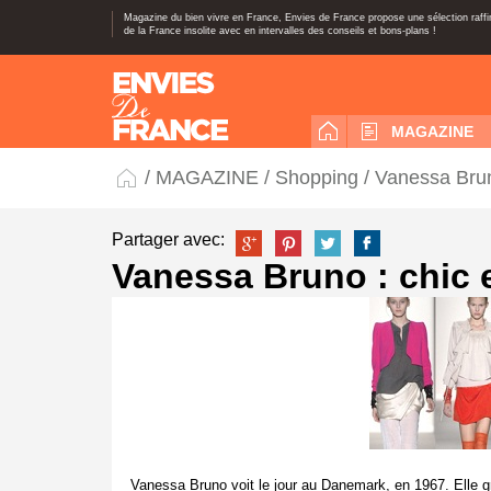
Magazine du bien vivre en France, Envies de France propose une sélection raff
de la France insolite avec en intervalles des conseils et bons-plans !
MAGAZINE
/
MAGAZINE
/
Shopping
/ Vanessa Bruno
Partager avec:
Vanessa Bruno : chic e
Vanessa Bruno voit le jour au Danemark, en 1967. Elle g