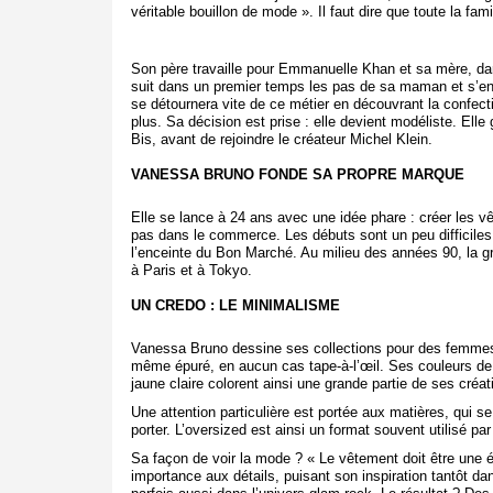
véritable bouillon de mode ». Il faut dire que toute la fam
Son père travaille pour Emmanuelle Khan et sa mère, dan
suit dans un premier temps les pas de sa maman et s’en
se détournera vite de ce métier en découvrant la confecti
plus. Sa décision est prise : elle devient modéliste. Ell
Bis, avant de rejoindre le créateur Michel Klein.
VANESSA BRUNO FONDE SA PROPRE MARQUE
Elle se lance à 24 ans avec une idée phare : créer les vê
pas dans le commerce. Les débuts sont un peu difficiles
l’enceinte du Bon Marché. Au milieu des années 90, la g
à Paris et à Tokyo.
UN CREDO : LE MINIMALISME
Vanessa Bruno dessine ses collections pour des femmes 
même épuré, en aucun cas tape-à-l’œil. Ses couleurs de p
jaune claire colorent ainsi une grande partie de ses créat
Une attention particulière est portée aux matières, qui s
porter. L’oversized est ainsi un format souvent utilisé p
Sa façon de voir la mode ? « Le vêtement doit être une é
importance aux détails, puisant son inspiration tantôt d