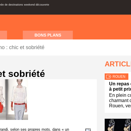
inée de destinations weekend découverte
BONS PLANS
 : chic et sobriété
ARTIC
t sobriété
ROUEN
Un repas 
à petit pr
En plein 
charmant c
Rouen, ve
randi, selon ses propres mots, dans « un