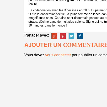
parfois aussi dans l’univers glam rock. Le résultat ? De
réalité.
Sa collaboration avec les 3 Suisses en 2005 lui permet d
Outre la conception textile, la jeune femme se lance dan
magnifiques sacs. Certains sont désormais passés au ra
strass, décliné dans de multiples coloris. Signe qui ne t
30 minutes dans le monde !
Partager avec:
AJOUTER UN
COMMENTAIR
Vous devez
vous connecter
pour publier un comm