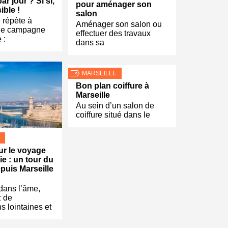
r jour ? Si si,
pour aménager son
ible !
salon
 répète à
Aménager son salon ou
de campagne
effectuer des travaux
 :
dans sa
MARSEILLE
Bon plan coiffure à
Marseille
Au sein d’un salon de
coiffure situé dans le
ur le voyage
ie : un tour du
uis Marseille
dans l’âme,
z de
s lointaines et