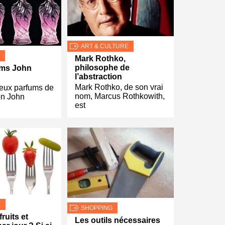
ART & CULTURE
Mark Rothko,
philosophe de
ums John
l’abstraction
Mark Rothko, de son vrai
deux parfums de
nom, Marcus Rothkowith,
ion John
est
E
SHOPPING
ruits et
Les outils nécessaires