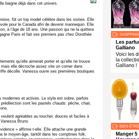
ille baigne déjà dans cet univers.
oise, fût un top model célèbre dans les sixties.
Elle
vole pour le Canada afin de devenir mannequin. Elle
on, à l’âge de 18 ans. Une passion qui ne la quittera
e gagne Paris et fait ses premiers pas chez Dorothée
SHOPPING
Les parf
Galliano
Voici les 
la collect
tements qu’elle aimerait porter et qu’elle ne trouve
Galliano !
 mais elle décroche assez vite un corner dans
riffe décolle. Vanessa ouvre ses premières boutiques
modernes et actives. Le style est sobre, parfois
rédilection sont les pastels chauds: pêche, chair,
ions.
e veulent agréables au toucher, douces et faciles à
ar Vanessa Bruno.
BIEN-ÊTR
vidence » affirme t-elle. Elle attache une grande
Manger 5 f
ans le moyen-âge, tantôt dans les comptines folk,