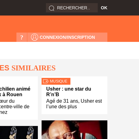
?
CONNEXION/INSCRIPTION
LES
SIMILAIRES
MUSIQUE
chilien animé
Usher : une star du
ix à Rouen
R’n’B
cœur du
Agé de 31 ans, Usher est
entre-ville de
l’une des plus
nez