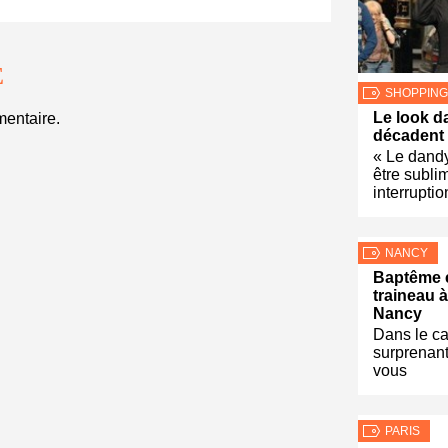
E
SHOPPING
Le look d
entaire.
décadent
« Le dandy
être subli
interruptio
NANCY
Baptême 
traineau 
Nancy
Dans le ca
surprenant
vous
PARIS