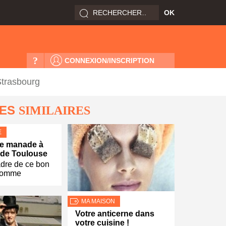
?
CONNEXION/INSCRIPTION
Strasbourg
LES
SIMILAIRES
E
ne manade à
 de Toulouse
adre de ce bon
 comme
MA MAISON
Votre anticerne dans
votre cuisine !