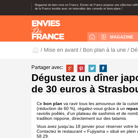
Magazine du bien vivre en France, Envies de France propose une sélection raff
de la France insolite avec en intervalles des conseils et bons-plans !
MAGAZINE
/
Mise en avant
/
Bon plan à la une
/ Dé
Partager avec:
Dégustez un dîner jap
de 30 euros à Strasbo
Ce
bon plan
va ravir tous les amoureux de la cuis
(réduction de 60 %), régalez-vous grâce à un
repas
raviolis poêlés, d’un plateau de sashimis et de nom
tradition nippone, directement sur des tatamis.
Vous avez jusqu’au 18 janvier pour réserver votre bon
Contactez le restaurant « Fujiyama » situé en plei
58 29.