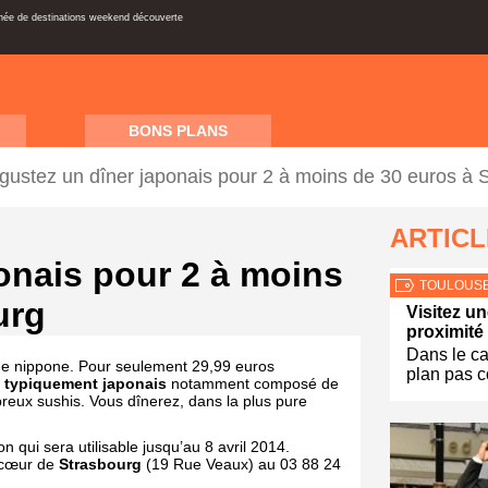
inée de destinations weekend découverte
BONS PLANS
gustez un dîner japonais pour 2 à moins de 30 euros à 
ARTIC
onais pour 2 à moins
TOULOUS
urg
Visitez u
proximité
Dans le c
ine nippone. Pour seulement 29,99 euros
plan pas
 typiquement japonais
notamment composé de
breux sushis. Vous dînerez, dans la plus pure
 qui sera utilisable jusqu’au 8 avril 2014.
n cœur de
Strasbourg
(19 Rue Veaux) au 03 88 24