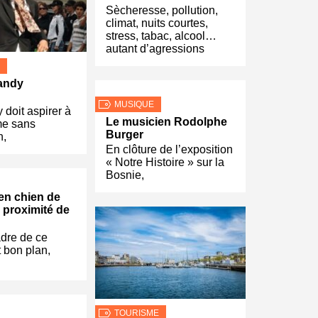
Sècheresse, pollution,
climat, nuits courtes,
stress, tabac, alcool…
autant d’agressions
andy
MUSIQUE
 doit aspirer à
Le musicien Rodolphe
me sans
Burger
n,
En clôture de l’exposition
« Notre Histoire » sur la
Bosnie,
en chien de
à proximité de
dre de ce
 bon plan,
TOURISME