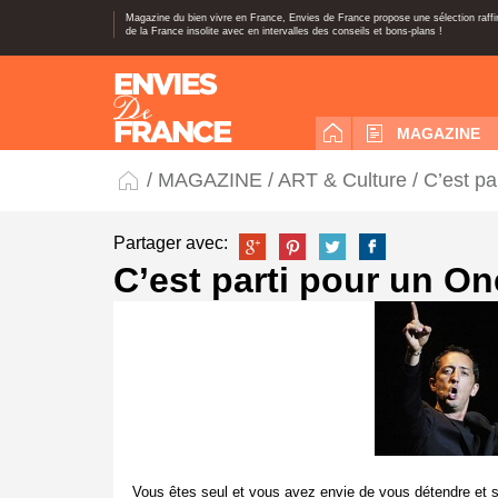
Magazine du bien vivre en France, Envies de France propose une sélection raff
de la France insolite avec en intervalles des conseils et bons-plans !
MAGAZINE
/
MAGAZINE
/
ART & Culture
/ C’est p
Partager avec:
C’est parti pour un O
Vous êtes seul et vous avez envie de vous détendre et s