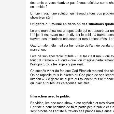
des amis et vous n’arrivez pas à vous décidez sur le cho
ensemble ?
Eh bien, voici une solution qui résoudra tous vos problè
show bien sûr !
Un genre qui tourne en dérision des situations quot
Le one-man-show est un spectacle qui est assuré par un s
L’objectif est avant tout de divertir le public à travers
travers des imitations cocasses et très caricaturées. Le t
Gad Elmaleh, élu meilleur humoriste de l’année pendant 
man-show.
Lors de son spectacle intitulé « L’autre c’est moi » qui 
tout : du fameux « Blond » que l’on imagine parfaitement
l’aéroport, tous les sujets y passent.
Ce succès vient du fait que Gad Elmaleh reprend des situa
On se rappelle tous le sketch où Gad parle de ses leçons
kitchen ». Ce genre de sujets qui touchent tout le mond
qui plait à toutes les catégories sociales.
Interaction avec le public
En vidéo, les one man show, c’est agréable et très diver
L’artiste a pour habitude de faire participer le public et 
sent proche de l’artiste à travers ses propos mais aussi 