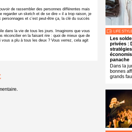
ouvoir de rassembler des personnes différentes mais
 regarder un sketch et de se dire « il a trop raison, je
ux personnages et c’est peut-être ça, la clé du succès
ile dans la vie de tous les jours. Imaginons que vous
LIFE STYL
réconcilier en la faisant rire : quoi de mieux que de
Les solde
i vous a plu à tous les deux ? Vous verrez, cela agit
privées :
stratégie
économis
panache
Dans la ju
bonnes aff
E
grands fa
entaire.