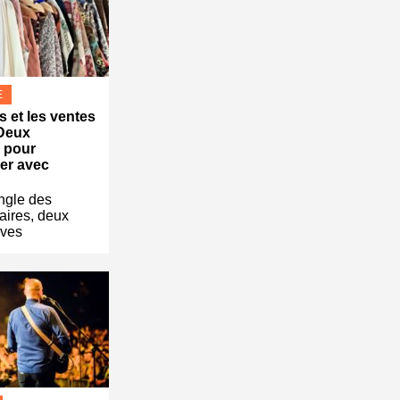
E
s et les ventes
 Deux
s pour
er avec
ngle des
aires, deux
uves