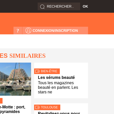
?
CONNEXION/INSCRIPTION
LES
SIMILAIRES
BIEN-ÊTRE
Les sérums beauté
Tous les magazines
beauté en parlent. Les
stars ne
-Motte : port,
TOULOUSE
 pyramides
Revitalisez-vous pour