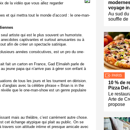
modernes
ix de la vidéo que vous allez regarder
voyage in
Au sud du 
mes et qui mettra tout le monde d’accord : le one-man-
souffle de
idiennes
eul artiste qui est le plus souvent un humoriste.
 des anecdotes captivantes et surtout amusantes ou à
out afin de créer un spectacle satirique.
plusieurs années consécutives, est un pro du one-
avait fait un carton en France, Gad Elmaleh parle de
 au jeune papa qui n’arrive pas à gérer son enfant à
PARIS
tions de tous les jours et les tournent en dérision.
10 % de r
 d’anglais avec la célèbre phrase « Brian is in the
Pizza Del 
e révèle que le one-man-show est un genre populaire
Le restaur
Arte de Cr
propose
tissant mais au théâtre, c’est carrément autre chose.
c’est cet échange atypique qui plait au public. On se
à travers son attitude intime et presque amicale avec