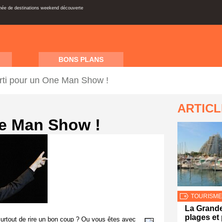
inée de destinations weekend découverte
BONS PLANS
arti pour un One Man Show !
ARTIC
ne Man Show !
TOURISME
La Grande
plages et
urtout de rire un bon coup ? Ou vous êtes avec