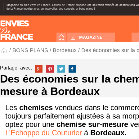
Magazine du bien vivre en France, Envies de France propose une sélection raffinée de destinations 
de la France insolite avec en intervalles des conseils et bons-plans !
MAGAZINE
/
BONS PLANS
/
Bordeaux
/ Des économies sur la 
Partager avec:
Des économies sur la chem
mesure à Bordeaux
Les
chemises
vendues dans le commerc
toujours parfaitement ajustées à sa morph
optez pour une
chemise sur-mesure
ve
L’Echoppe du Couturier
à
Bordeaux
.