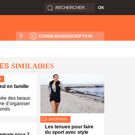
?
CONNEXION/INSCRIPTION
LES
SIMILAIRES
N
d en famille
ivée des beaux
vie d’organiser
ends
SHOPPING
Les tenues pour faire
du sport avec style
mmam pour 2