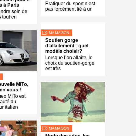
Pratiquer du sport n’est
 à Paris
pas forcément lié à un
endre soin de
s tout en
MA MAISON
Soutien gorge
d’allaitement : quel
modèle choisir?
Lorsque l’on allaite, le
choix du soutien-gorge
est très
ouvelle MiTo,
t en vous !
meo MiTo est
auté du
r italien
MA MAISON
Mode des ados, les