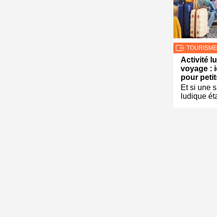
TOURISME
Activité l
voyage : 
pour peti
Et si une s
ludique éta