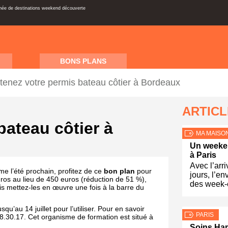
inée de destinations weekend découverte
BONS PLANS
tenez votre permis bateau côtier à Bordeaux
ARTIC
bateau côtier à
MA MAISO
Un weeken
à Paris
Avec l’arr
e l’été prochain, profitez de ce
bon plan
pour
jours, l’en
ros au lieu de 450 euros (réduction de 51 %),
des week-
s mettez-les en œuvre une fois à la barre du
usqu’au 14 juillet pour l’utiliser. Pour en savoir
PARIS
.30.17. Cet organisme de formation est situé à
Soins Ha