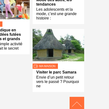
tendances
Les adolescents et la
mode, c’est une grande
histoire :
udique en
idées futées
ts et grands
imple activité
it le secret
MA MAISON
Visiter le parc Samara
Envie d’un petit retour
vers le passé ? Pourquoi
ne