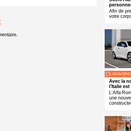
personnes
Afin de pr
votre corp
E
entaire.
MAGAZINE
Avec la n
l’Italie es
L’Alfa Ro
une nouve
constructeu