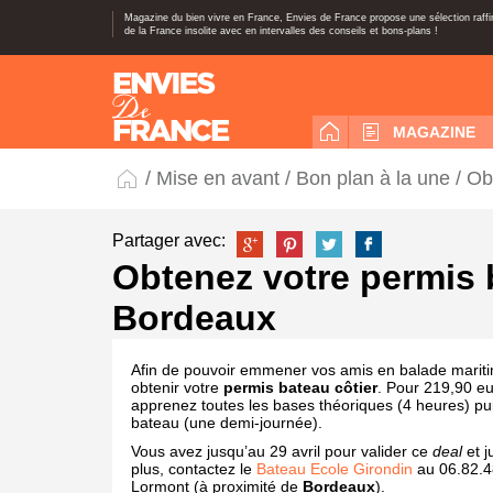
Magazine du bien vivre en France, Envies de France propose une sélection raff
de la France insolite avec en intervalles des conseils et bons-plans !
MAGAZINE
/
Mise en avant
/
Bon plan à la une
/ Ob
Partager avec:
Obtenez votre permis 
Bordeaux
Afin de pouvoir emmener vos amis en balade maritim
obtenir votre
permis bateau côtier
. Pour 219,90 eu
apprenez toutes les bases théoriques (4 heures) pui
bateau (une demi-journée).
Vous avez jusqu’au 29 avril pour valider ce
deal
et j
plus, contactez le
Bateau Ecole Girondin
au 06.82.48
Lormont (à proximité de
Bordeaux
).