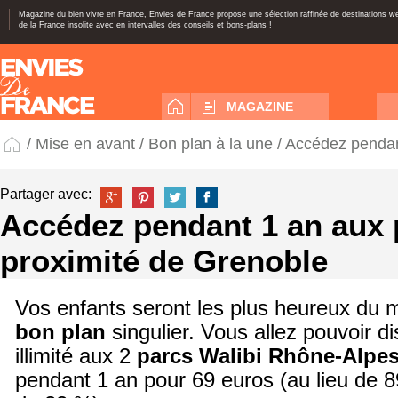
Magazine du bien vivre en France, Envies de France propose une sélection raffinée de destinations 
de la France insolite avec en intervalles des conseils et bons-plans !
MAGAZINE
/
Mise en avant
/
Bon plan à la une
/ Accédez pendan
Partager avec:
Accédez pendant 1 an aux 
proximité de Grenoble
Vos enfants seront les plus heureux du 
bon plan
singulier. Vous allez pouvoir d
illimité aux 2
parcs Walibi Rhône-Alpe
pendant 1 an pour 69 euros (au lieu de 8