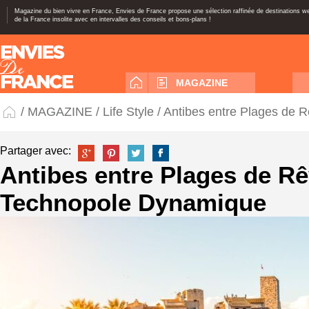
Magazine du bien vivre en France, Envies de France propose une sélection raffinée de destinations 
de la France insolite avec en intervalles des conseils et bons-plans !
MAGAZINE
/
MAGAZINE
/
Life Style
/ Antibes entre Plages de 
Partager avec:
Antibes entre Plages de Rê
Technopole Dynamique