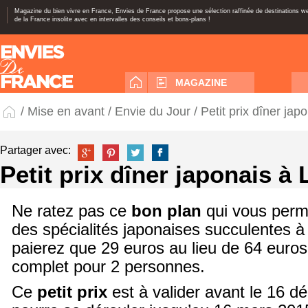
Magazine du bien vivre en France, Envies de France propose une sélection raffinée de destinations 
de la France insolite avec en intervalles des conseils et bons-plans !
MAGAZINE
/
Mise en avant
/
Envie du Jour
/ Petit prix dîner jap
Partager avec:
Petit prix dîner japonais à
Ne ratez pas ce
bon plan
qui vous perm
des spécialités japonaises succulentes 
paierez que 29 euros au lieu de 64 euro
complet pour 2 personnes.
Ce
petit prix
est à valider avant le 16 d