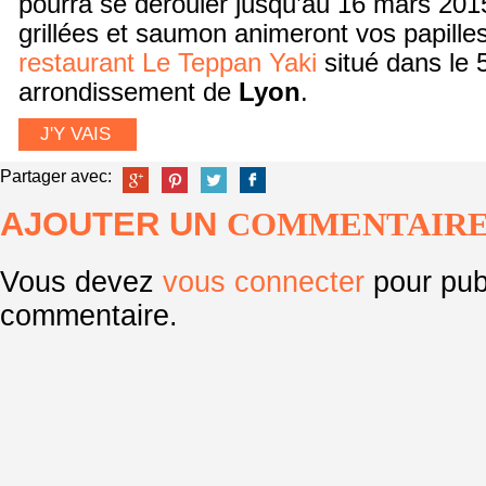
pourra se dérouler jusqu’au 16 mars 201
grillées et saumon animeront vos papille
restaurant Le Teppan Yaki
situé dans le 
arrondissement de
Lyon
.
J'Y VAIS
Partager avec:
AJOUTER UN
COMMENTAIR
Vous devez
vous connecter
pour pub
commentaire.