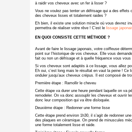
à raidir vos cheveux avec un fer à lisser ?
Vous ne voulez pas tenter un défrisage qui a des effets
des cheveux lisses et totalement raides ?
Eh bien, il existe une solution miracle où vous devrez in
permettra de réaliser votre rêve ! C’est le
lissage japonai
EN QUOI CONSISTE CETTE MÉTHODE ?
Avant de faire le lissage japonais, votre coiffeuse déte
point sur l’historique de vos cheveux. Elle vous demande
fait ou non un défrisage et à quelle fréquence vous vous 
Si vos cheveux sont adaptés à ce lissage, vous allez po
Eh oui, c’est long mais le résultat en vaut la peine ! Ce
onduler jusqu’aux cheveux crépus. Il est composé de tro
Première étape : Ramollir le cheveu
Cette étape va durer une heure pendant laquelle on va pé
remodeler. On va donc assouplir les cheveux et ouvrir le
donc leur composition qui va être disloquée.
Deuxième étape : Redonner une forme lisse
Cette étape prend environ 1h30, il s’agit de redonner une
des plaques en céramique. On prend de minuscules mèch
une forme totalement lisse et raide.