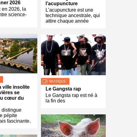
nner 2026
l’acupuncture
: en 2026, la
L’acupuncture est une
ntre science-
technique ancestrale, qui
attire chaque année
MUSIQUE
 ville insolite
Le Gangsta rap
vières se
Le Gangsta rap est né à
au cœur du
la fin des
 distingue
 pépite
ais fascinante.