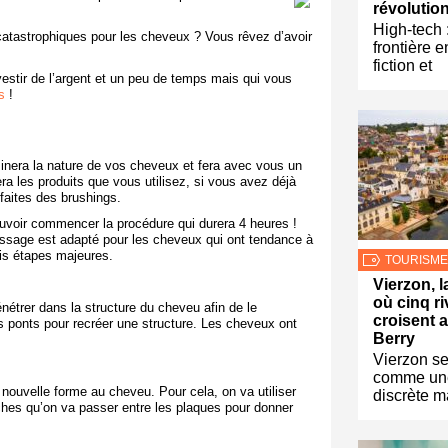
révolutio
High-tech 
 catastrophiques pour les cheveux ? Vous rêvez d’avoir
frontière e
fiction et
vestir de l’argent et un peu de temps mais qui vous
s
!
rminera la nature de vos cheveux et fera avec vous un
ra les produits que vous utilisez, si vous avez déjà
faites des brushings.
uvoir commencer la procédure qui durera 4 heures !
 lissage est adapté pour les cheveux qui ont tendance à
is étapes majeures.
TOURISME
Vierzon, la
où cinq ri
nétrer dans la structure du cheveu afin de le
croisent 
s ponts pour recréer une structure. Les cheveux ont
Berry
Vierzon se
comme une
 nouvelle forme au cheveu. Pour cela, on va utiliser
discrète m
es qu’on va passer entre les plaques pour donner