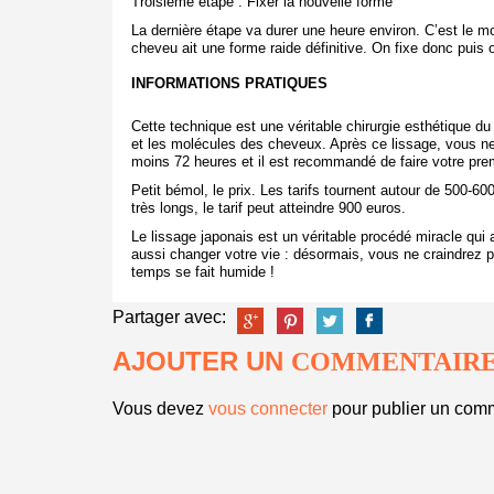
Troisième étape : Fixer la nouvelle forme
La dernière étape va durer une heure environ. C’est le 
cheveu ait une forme raide définitive. On fixe donc puis o
INFORMATIONS PRATIQUES
Cette technique est une véritable chirurgie esthétique d
et les molécules des cheveux. Après ce lissage, vous n
moins 72 heures et il est recommandé de faire votre prem
Petit bémol, le prix. Les tarifs tournent autour de 500-
très longs, le tarif peut atteindre 900 euros.
Le lissage japonais est un véritable procédé miracle qui
aussi changer votre vie : désormais, vous ne craindrez p
temps se fait humide !
Partager avec:
AJOUTER UN
COMMENTAIR
Vous devez
vous connecter
pour publier un comm