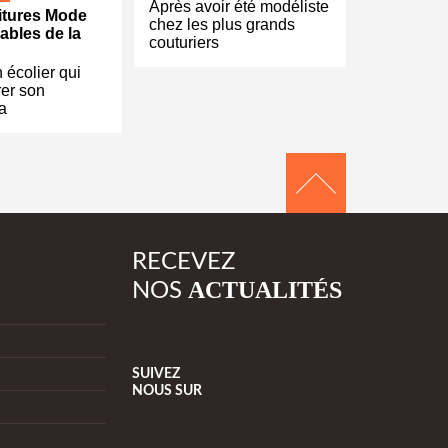
Après avoir été modéliste
itures Mode
chez les plus grands
ables de la
couturiers
écolier qui
rer son
sa
RECEVEZ
ACTUALITÉS
NOS
SUIVEZ
NOUS
SUR