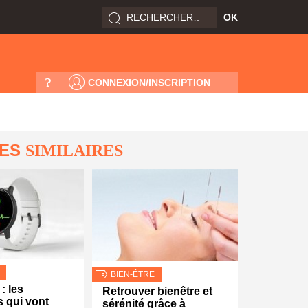
?
CONNEXION/INSCRIPTION
LES
SIMILAIRES
BIEN-ÊTRE
: les
Retrouver bienêtre et
 qui vont
sérénité grâce à