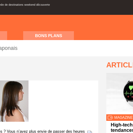
inée de destinations weekend découverte
BONS PLANS
japonais
ARTIC
MAGAZINE
High-tech 
tendances
és ? Vous n’avez plus envie de passer des heures