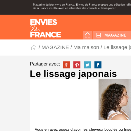
Magazine du bien vivre en France, Envies de France propose une sélection raff
de la France insolite avec en intervalles des conseils et bons-plans !
MAGAZINE
/
MAGAZINE
/
Ma maison
/ Le lissage 
Partager avec:
Le lissage japonais
Vous en avez assez d’avoir les cheveux bouclés ou fris