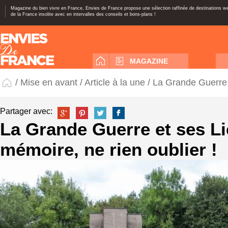
Magazine du bien vivre en France, Envies de France propose une sélection raffinée de destinations 
de la France insolite avec en intervalles des conseils et bons-plans !
MAGAZINE
/
Mise en avant
/
Article à la une
/ La Grande Guerre e
Partager avec:
La Grande Guerre et ses L
mémoire, ne rien oublier !