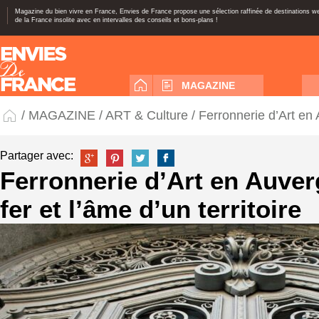
Magazine du bien vivre en France, Envies de France propose une sélection raffinée de destinations 
de la France insolite avec en intervalles des conseils et bons-plans !
MAGAZINE
/
MAGAZINE
/
ART & Culture
/ Ferronnerie d’Art en A
Partager avec:
Ferronnerie d’Art en Auverg
fer et l’âme d’un territoire