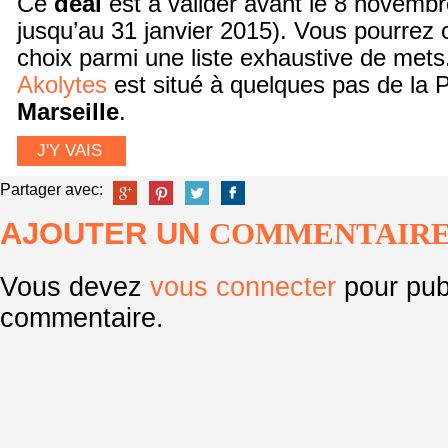
Ce
deal
est à valider avant le 8 novembr
jusqu’au 31 janvier 2015). Vous pourrez c
choix parmi une liste exhaustive de met
Akolytes
est situé à quelques pas de la 
Marseille
.
J'Y VAIS
Partager avec:
AJOUTER UN
COMMENTAIR
Vous devez
vous connecter
pour pub
commentaire.