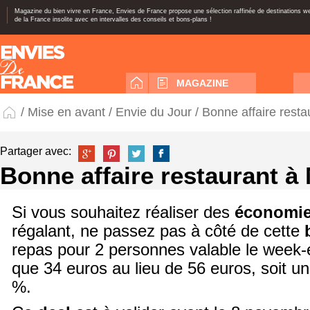
Magazine du bien vivre en France, Envies de France propose une sélection raffinée de destinations 
de la France insolite avec en intervalles des conseils et bons-plans !
MAGAZINE
/
Mise en avant
/
Envie du Jour
/ Bonne affaire resta
Partager avec:
Bonne affaire restaurant à 
Si vous souhaitez réaliser des
économi
régalant, ne passez pas à côté de cette
repas pour 2 personnes valable le week
que 34 euros au lieu de 56 euros, soit u
%.