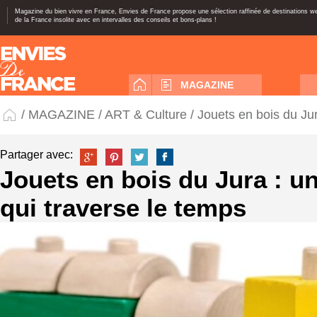
Magazine du bien vivre en France, Envies de France propose une sélection raffinée de destinations 
de la France insolite avec en intervalles des conseils et bons-plans !
MAGAZINE
/
MAGAZINE
/
ART & Culture
/ Jouets en bois du Jur
Partager avec:
Jouets en bois du Jura : un
qui traverse le temps