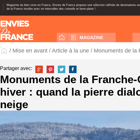
Magazine du bien vivre en France, Envies de France propose une sélection raffinée de destinations 
de la France insolite avec en intervalles des conseils et bons-plans !
MAGAZINE
/
Mise en avant
/
Article à la une
/ Monuments de la F
Partager avec:
Monuments de la Franche-
hiver : quand la pierre dia
neige