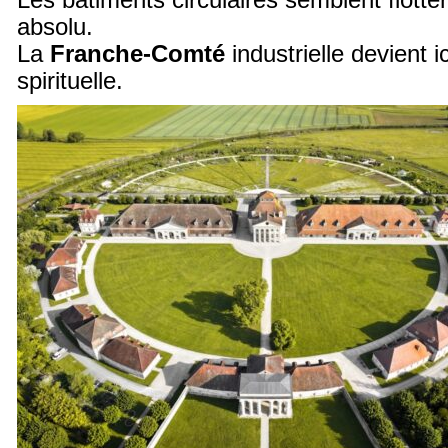
Les bâtiments circulaires semblent flotte
absolu.
La
Franche-Comté
industrielle devient i
spirituelle.