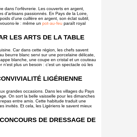
e dans l’orfèvrerie. Les couverts en argent,
tes d’artisans passionnés. En Pays de la Loire,
oids d’une cuillère en argent, son éclat subtil,
t avouons-le : même un
pot-au-feu
paraît royal
R LES ARTS DE LA TABLE
uisine. Car dans cette région, les chefs savent
u beurre blanc servi sur une porcelaine délicate,
ppe blanche, une coupe en cristal et un couteau
 n’est plus un besoin : c’est un spectacle où les
CONVIVIALITÉ LIGÉRIENNE
ux grandes occasions. Dans les villages du Pays
tage. On sort la belle vaisselle pour les dimanches
 repas entre amis. Cette habitude traduit une
es invités. Et cela, les Ligériens le savent mieux
S CONCOURS DE DRESSAGE DE