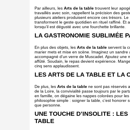
Par ailleurs, les
Arts de la table
trouvent leur apogé
travaillés avec soin, rappellent la précision des ges
plusieurs ateliers produisent encore ces trésors. Le p
transforment le geste quotidien en rituel raffiné. E
lorsqu’il est dégusté avec une fourchette brillante.
LA GASTRONOMIE SUBLIMÉE PA
En plus des objets, les
Arts de la table
servent la c
marier mets et mise en scène. Imaginez un sandre a
accompagné d’un verre de Muscadet. Ajoutez une na
affûté. Soudain, le repas devient expérience. Manger
cinq sens applaudissent.
LES ARTS DE LA TABLE ET LA 
De plus, les
Arts de la table
ne sont pas réservés a
de la Loire, la convivialité passe toujours par le par
en famille, on dégaine les nappes colorées pour les
philosophie simple : soigner la table, c’est honorer s
que personne.
UNE TOUCHE D’INSOLITE : LE
TABLE