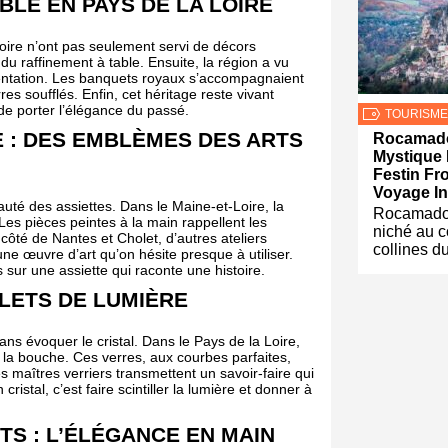
ABLE EN PAYS DE LA LOIRE
Loire n’ont pas seulement servi de décors
du raffinement à table. Ensuite, la région a vu
ésentation. Les banquets royaux s’accompagnaient
s soufflés. Enfin, cet héritage reste vivant
de porter l’élégance du passé.
TOURISME
E : DES EMBLÈMES DES ARTS
Rocamado
Mystique 
Festin Fr
Voyage In
uté des assiettes. Dans le Maine-et-Loire, la
Rocamadou
 Les pièces peintes à la main rappellent les
niché au 
côté de Nantes et Cholet, d’autres ateliers
collines d
une œuvre d’art qu’on hésite presque à utiliser.
s sur une assiette qui raconte une histoire.
FLETS DE LUMIÈRE
ans évoquer le cristal. Dans le Pays de la Loire,
 la bouche. Ces verres, aux courbes parfaites,
s maîtres verriers transmettent un savoir-faire qui
cristal, c’est faire scintiller la lumière et donner à
TS : L’ÉLÉGANCE EN MAIN