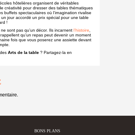
écoles hôtelières organisent de véritables
de créativité pour dresser des tables thématiques
 buffets spectaculaires où l’imagination rivalise
t un jour accordé un prix spécial pour une table
rd !
 ne sont pas qu’un décor. Ils incarnent
l’histoire
,
 Ils rappellent qu’un repas peut devenir un moment
chaine fois que vous poserez une assiette devant
ompte.
r des
Arts de la table
? Partagez-la en
!
E
entaire.
BONS PLANS