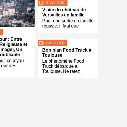
MA MAISON
Visite du château de
Versailles en famille
Pour une sortie en famille
réussie, il faut que
ur : Entre
TOULOUSE
Religieuse et
omager, Un
Bon plan Food Truck à
oubliable
Toulouse
r, ce joyau
Le phénomène Food
cœur des
Truck débarque à
u
Toulouse. Ne ratez