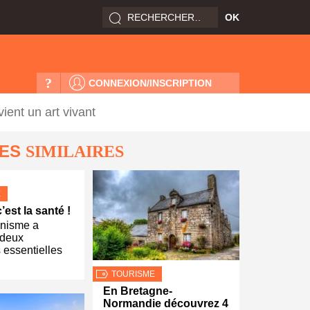
?
CONNEXION/INSCRIPTION
ient un art vivant
LES
SIMILAIRES
E
’est la santé !
anisme a
 deux
s essentielles
TOURISME
En Bretagne-
Normandie découvrez 4