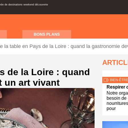
inée de destinations weekend découverte
BONS PLANS
de la table en Pays de la Loire : quand la gastronomie dev
ARTIC
s de la Loire : quand
 un art vivant
BIEN-ÊTR
Respirer c
Notre org
besoin de
nourriture
pour