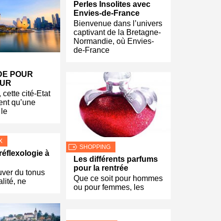
Perles Insolites avec
Envies-de-France
Bienvenue dans l’univers
captivant de la Bretagne-
Normandie, où Envies-
de-France
DE POUR
OUR
cette cité-Etat
ent qu’une
 le
X
SHOPPING
réflexologie à
Les différents parfums
pour la rentrée
uver du tonus
Que ce soit pour hommes
alité, ne
ou pour femmes, les