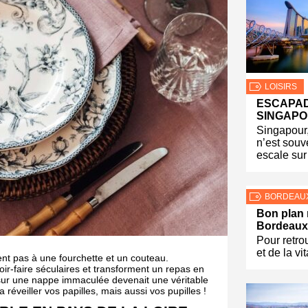
LOISIRS
ESCAPA
SINGAP
Singapour, 
n’est souv
escale sur
BORDEAU
Bon plan 
Bordeaux
Pour retro
et de la vit
ent pas à une fourchette et un couteau.
oir-faire séculaires et transforment un repas en
e sur une nappe immaculée devenait une véritable
réveiller vos papilles, mais aussi vos pupilles !