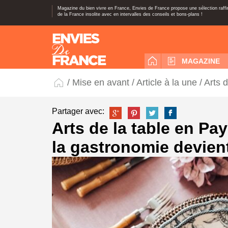
Magazine du bien vivre en France, Envies de France propose une sélection raff
de la France insolite avec en intervalles des conseils et bons-plans !
MAGAZINE
/
Mise en avant
/
Article à la une
/ Arts 
Partager avec:
Arts de la table en Pay
la gastronomie devient