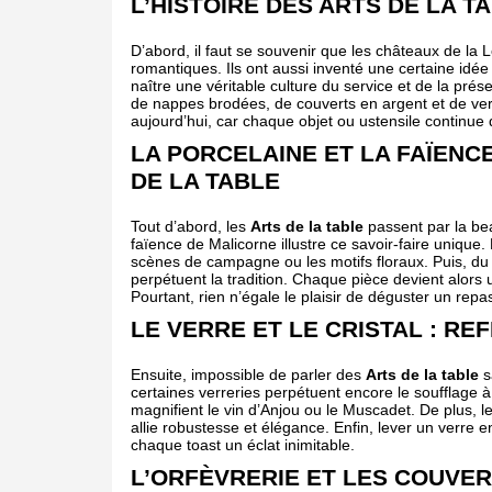
L’HISTOIRE DES ARTS DE LA T
D’abord, il faut se souvenir que les châteaux de la 
romantiques. Ils ont aussi inventé une certaine idée 
naître une véritable culture du service et de la pr
de nappes brodées, de couverts en argent et de verre
aujourd’hui, car chaque objet ou ustensile continue 
LA PORCELAINE ET LA FAÏENC
DE LA TABLE
Tout d’abord, les
Arts de la table
passent par la bea
faïence de Malicorne illustre ce savoir-faire unique.
scènes de campagne ou les motifs floraux. Puis, du 
perpétuent la tradition. Chaque pièce devient alors 
Pourtant, rien n’égale le plaisir de déguster un repa
LE VERRE ET LE CRISTAL : RE
Ensuite, impossible de parler des
Arts de la table
s
certaines verreries perpétuent encore le soufflage à
magnifient le vin d’Anjou ou le Muscadet. De plus, le
allie robustesse et élégance. Enfin, lever un verre en 
chaque toast un éclat inimitable.
L’ORFÈVRERIE ET LES COUVER