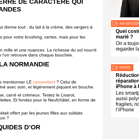
TERRE DE CARACTÈRE QUI
ANDES
MA MAISO
i donne tout : du lait à la crème, des vergers à
Quel cost
marié ?
as pour votre brushing, certes, mais pour les
On a toujo
regarder l
 mille et une nuances. La richesse du sol nourrit
 que l’on retrouve dans chaque bouchée.
 LA NORMANDIE
PARIS
Réduction
réparatio
ns mentionner LE
camembert
? Celui de
iPhone à 
ffiné avec soin, et légèrement piquant en bouche.
Les smart
e, carré et crémeux. Testez le Livarot,
aussi poly
ettes. Et fondez pour le Neufchâtel, en forme de
fragiles, 
l’iPhone
ait offert par les jeunes filles aux soldats
non ?
IQUIDES D’OR