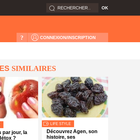
?
CONNEXION/INSCRIPTION
LES
SIMILAIRES
LIFE STYLE
E
Découvrez Agen, son
par jour, la
histoire, ses
détox ?