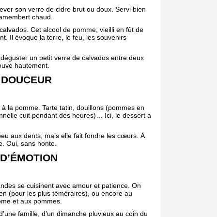
ver son verre de cidre brut ou doux. Servi bien
 camembert chaud.
calvados. Cet alcool de pomme, vieilli en fût de
 Il évoque la terre, le feu, les souvenirs
 déguster un petit verre de calvados entre deux
rouve hautement.
E DOUCEUR
 à la pomme. Tarte tatin, douillons (pommes en
cannelle cuit pendant des heures)… Ici, le dessert a
 peu aux dents, mais elle fait fondre les cœurs. À
re. Oui, sans honte.
 D’ÉMOTION
andes se cuisinent avec amour et patience. On
en (pour les plus téméraires), ou encore au
crème et aux pommes.
, d’une famille, d’un dimanche pluvieux au coin du