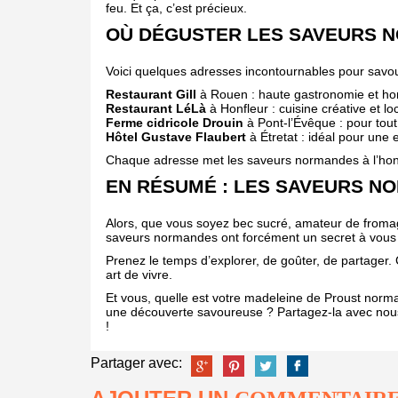
feu. Et ça, c’est précieux.
OÙ DÉGUSTER LES SAVEURS 
Voici quelques adresses incontournables pour savou
Restaurant Gill
à Rouen : haute gastronomie et h
Restaurant LéLà
à Honfleur : cuisine créative et lo
Ferme cidricole Drouin
à Pont-l’Évêque : pour tout 
Hôtel Gustave Flaubert
à Étretat : idéal pour un
Chaque adresse met les saveurs normandes à l’honne
EN RÉSUMÉ : LES SAVEURS N
Alors, que vous soyez bec sucré, amateur de fromag
saveurs normandes ont forcément un secret à vous
Prenez le temps d’explorer, de goûter, de partager. 
art de vivre.
Et vous, quelle est votre madeleine de Proust norma
une découverte savoureuse ? Partagez-la avec nou
!
Partager avec: