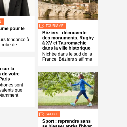
N
TOURISME
ume pour le
Béziers : découverte
des monuments, Rugby
urs tendance à
à XV et Tauromachie
a robe de
dans la ville historique
Nichée dans le sud de la
France, Béziers s’affirme
 sur la
n de votre
Paris
phones sont
valents que
notamment
SPORT
Sport : reprendre sans
se blesser après l’hiver