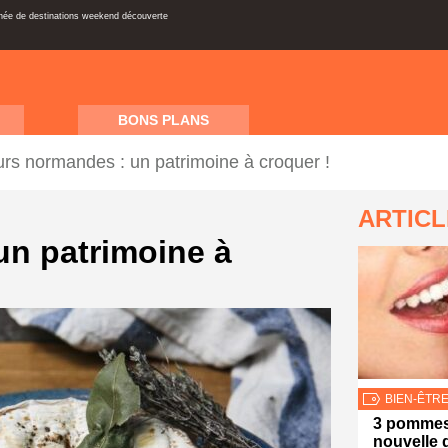
inée de destinations weekend découverte
BONS PLANS
rs normandes : un patrimoine à croquer !
ARTIC
un patrimoine à
BIEN-ÊTR
3 pommes 
nouvelle 