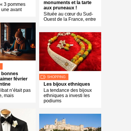
monuments et la tarte
 « 3 pommes
aux pruneaux !
, une avant
Située au cœur du Sud-
Ouest de la France, entre
 7 bonnes
SHOPPING
aimer février
ntine
Les bijoux ethniques
libat n’était pas
La tendance des bijoux
, mais
ethniques a investi les
podiums