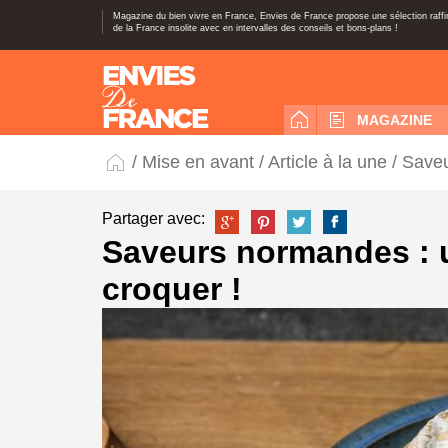
Magazine du bien vivre en France, Envies de France propose une sélection raff
de la France insolite avec en intervalles des conseils et bons-plans !
MAGAZINE
/
Mise en avant
/
Article à la une
/ Saveu
Partager avec:
Saveurs normandes : 
croquer !