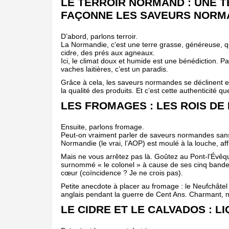
LE TERROIR NORMAND : UNE 
FAÇONNE LES SAVEURS NORM
D’abord, parlons terroir.
La Normandie, c’est une terre grasse, généreuse, qu
cidre, des prés aux agneaux.
Ici, le climat doux et humide est une bénédiction. P
vaches laitières, c’est un paradis.
Grâce à cela, les saveurs normandes se déclinent en
la qualité des produits. Et c’est cette authenticité
LES FROMAGES : LES ROIS DE
Ensuite, parlons fromage.
Peut-on vraiment parler de saveurs normandes sa
Normandie (le vrai, l’AOP) est moulé à la louche, a
Mais ne vous arrêtez pas là. Goûtez au Pont-l’Évêqu
surnommé « le colonel » à cause de ses cinq bandel
cœur (coïncidence ? Je ne crois pas).
Petite anecdote à placer au fromage : le Neufchâtel ét
anglais pendant la guerre de Cent Ans. Charmant, 
LE CIDRE ET LE CALVADOS : L