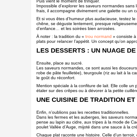
Puis vient le moment de trinquer.
Impossible d’explorer les saveurs normandes sans le
frais, il accompagne divinement une galette ou un
Et si vous êtes d’humeur plus audacieuse, testez le 
chêne, se déguste lentement, presque religieusement.
d’enfance… et les soirées bien arrosées.
À noter : la tradition du «
trou normand
» consiste à
plats pour relancer l’appétit. Un concept qu’on app
LES DESSERTS : UN NUAGE D
Ensuite, place au sucré.
Les saveurs normandes, ce sont aussi les douceurs
robe de pâte feuilletée), teurgoule (riz au lait à la 
le goût du réconfort.
Mention spéciale à la confiture de lait. Elle colle un
étaler sur des crêpes ou à dévorer à la petite cuillè
UNE CUISINE DE TRADITION ET
Enfin, n’oublions pas les recettes traditionnelles.
Dans les fermes et les auberges, les saveurs norm
pense au lapin au cidre, aux tripes à la mode de Ca
poulet Vallée d’Auge, mijoté dans une sauce à la 
Chaque plat raconte une histoire. Celle d’un terroir