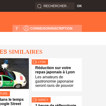
?
CONNEXION/INSCRIPTION
LES
SIMILAIRES
LYON
Réduction sur votre
repas japonais à Lyon
Les amateurs de
gastronomie japonaise
seront ravis de pouvoir
LTURE
ans le temps
NANCY
oogle Street
1 heure de réflexologie