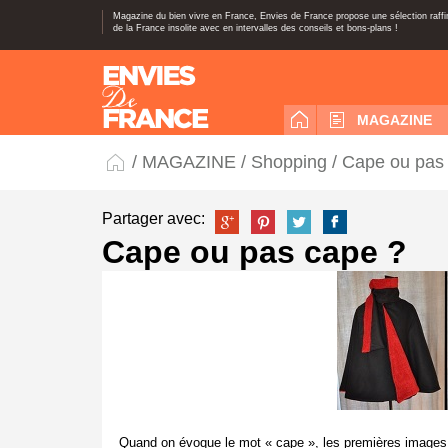
Magazine du bien vivre en France, Envies de France propose une sélection raff
de la France insolite avec en intervalles des conseils et bons-plans !
MAGAZINE
/
MAGAZINE
/
Shopping
/ Cape ou pas
Partager avec:
Cape ou pas cape ?
Quand on évoque le mot « cape », les premières images q