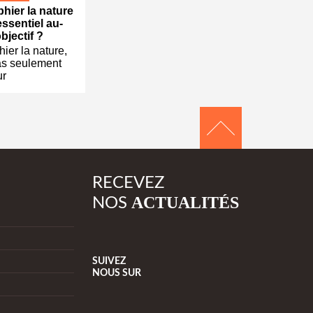
hier la nature
’essentiel au-
objectif ?
ier la nature,
as seulement
ur
RECEVEZ
ACTUALITÉS
NOS
SUIVEZ
NOUS
SUR