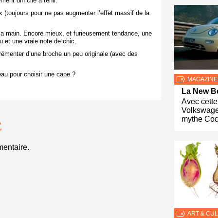
ment difficile à tenir.
 (toujours pour ne pas augmenter l’effet massif de la
à la main. Encore mieux, et furieusement tendance, une
u et une vraie note de chic.
agrémenter d’une broche un peu originale (avec des
eau pour choisir une cape ?
MAGAZINE
La New Be
Avec cette 
Volkswagen
mythe Cocc
E
entaire.
ART & CU