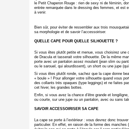
le Petit Chaperon Rouge : rien de sexy ni de féminin, don
entrée remarquée dans le dressing des femmes, et est e
à venir.
Bien sûr, pour éviter de ressembler aux trois mousquetair
sa morphologie et de savoir l’accessoiriser.
QUELLE CAPE POUR QUELLE SILHOUETTE ?
Si vous êtes plutôt petite et menue, vous choisirez une c
de Dracula et tasserait votre silhouette. De la même mani
porte avec un pantalon assez moulant (jean slim ou pantal
ou le sarouel, qui alourdissent), un short ou une jupe (
Si vous êtes plutôt ronde, sachez que la cape donne beau
« boule » ! Pour allonger votre silhouette quand vous port
des collants très opaques (type leggings) et ne faites pa
cet hiver, les grandes bottes.
Enfin, si vous avez la chance d’être grande et longiligne
ou courte, sur une jupe ou un pantalon, avec ou sans t
SAVOIR ACCESSOIRISER SA CAPE
La cape se porte à l’extérieur : vous devrez donc trouve
particulier. En effet, en raison de la forme des manches 