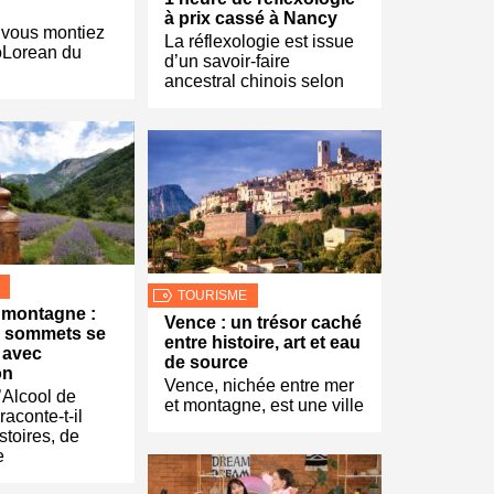
à prix cassé à Nancy
vous montiez
La réflexologie est issue
oLorean du
d’un savoir-faire
ancestral chinois selon
TOURISME
 montagne :
Vence : un trésor caché
s sommets se
entre histoire, art et eau
 avec
de source
on
Vence, nichée entre mer
’Alcool de
et montagne, est une ville
aconte-t-il
stoires, de
e