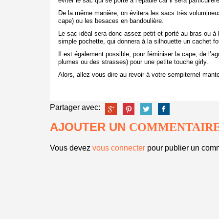
éviter le sac qui se porte à l’épaule car il sera particulière
De la même manière, on évitera les sacs très volumineux
cape) ou les besaces en bandoulière.
Le sac idéal sera donc assez petit et porté au bras ou 
simple pochette, qui donnera à la silhouette un cachet fo
Il est également possible, pour féminiser la cape, de l’
plumes ou des strasses) pour une petite touche girly.
Alors, allez-vous dire au revoir à votre sempiternel mant
Partager avec:
AJOUTER UN
COMMENTAIR
Vous devez
vous connecter
pour publier un comm