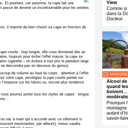
View
c. Et pourtant, cet automne, la cape fait une
n passe de devenir un incontournable pour les années
Comme si 
dans la D
Docteur
es, il importe de bien choisir sa cape en fonction de
ape courte : trop longue, elle vous donnerait des air
ère, toujours pour éviter l’effet masse, la cape se
on cigarette – on évitera à tout prix le pantalon large
qui ne descendra pas en dessous du genou).
coup de volume au haut du corps : attention à l’effet
MAGAZINE
ez votre cape, privilégiez la jupe courte portée sur
Alcool de
s l’impasse sur les talons ou, encore plus tendance
quand le
boivent…
, vous pourrez porter tous les styles de capes : longue
modérati
alons…
Pourquoi l
montagne r
autant d’hi
savoir-fair
r un sac à main qui s’accorde avec ce vêtement si
(souvent inexistantes, par ailleurs), mieux vaudra