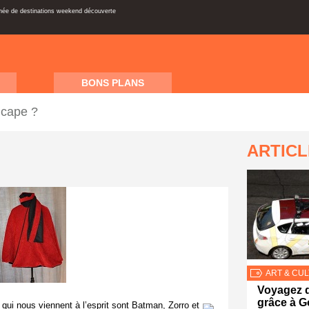
inée de destinations weekend découverte
BONS PLANS
 cape ?
ARTIC
ART & CU
Voyagez d
grâce à G
ui nous viennent à l’esprit sont Batman, Zorro et