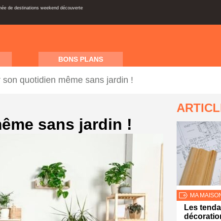
inée de destinations weekend découverte
BONS PLANS
r son quotidien même sans jardin !
ARTIC
même sans jardin !
MA MAISO
Les tend
décoratio