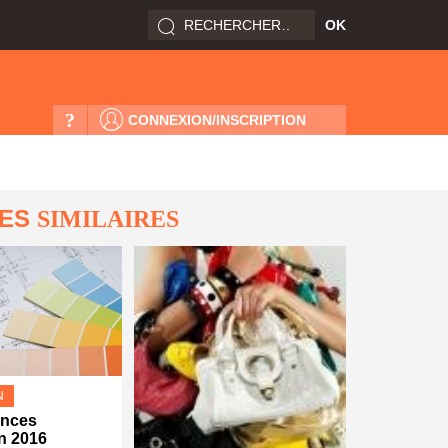
?
CONNEXION/INSCRIPTION
LES
SIMILAIRES
N
ances
n 2016