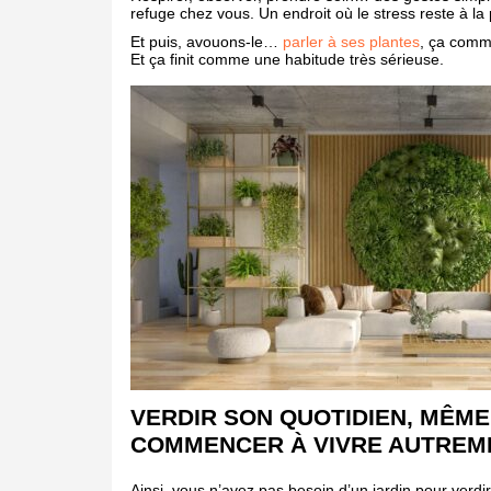
refuge chez vous. Un endroit où le stress reste à la 
Et puis, avouons-le…
parler à ses plantes
, ça comm
Et ça finit comme une habitude très sérieuse.
VERDIR SON QUOTIDIEN, MÊME
COMMENCER À VIVRE AUTREM
Ainsi, vous n’avez pas besoin d’un jardin pour verd