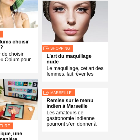
fums choisir
 ?
SHOPPING
 de choisir
L’art du maquillage
ou Opium pour
nude
Le maquillage, cet art des
femmes, fait rêver les
MARSEILLE
Remise sur le menu
indien à Marseille
Les amateurs de
gastronomie indienne
pourront s’en donner à
LTURE
ique, une
manière