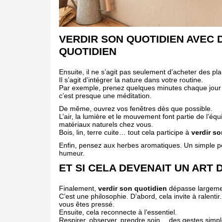
VERDIR SON QUOTIDIEN AVEC 
QUOTIDIEN
Ensuite, il ne s’agit pas seulement d’acheter des pla
Il s’agit d’intégrer la nature dans votre routine.
Par exemple, prenez quelques minutes chaque jour p
c’est presque une méditation.
De même, ouvrez vos fenêtres dès que possible.
L’air, la lumière et le mouvement font partie de l’éq
matériaux naturels chez vous.
Bois, lin, terre cuite… tout cela participe à
verdir s
Enfin, pensez aux herbes aromatiques. Un simple p
humeur.
ET SI CELA DEVENAIT UN ART D
Finalement,
verdir son quotidien
dépasse largemen
C’est une philosophie. D’abord, cela invite à ralent
vous êtes pressé.
Ensuite, cela reconnecte à l’essentiel.
Respirer, observer, prendre soin… des gestes simpl