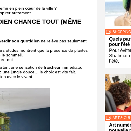
même en plein cœur de la ville ?
spirer autrement.
DIEN CHANGE TOUT (MÊME
SHOPPING
Quels par
verdir son quotidien
ne relève pas seulement
pour l’été
ieurs études montrent que la présence de plantes
Pour éviter
e le sommeil.
Shalimar 
urn-out.
l’été,
pportent une sensation de fraîcheur immédiate.
 une jungle douce… le choix est vite fait.
lien avec le vivant.
ART & CU
Art numér
nouvelle 