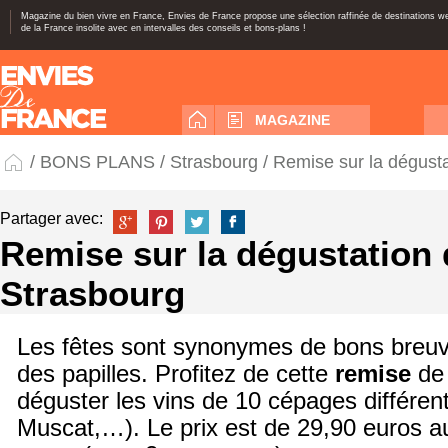
Magazine du bien vivre en France, Envies de France propose une sélection raffinée de destinations 
de la France insolite avec en intervalles des conseils et bons-plans !
MAGAZINE
/
BONS PLANS
/
Strasbourg
/ Remise sur la dégusta
Partager avec:
Remise sur la dégustation 
Strasbourg
Les fêtes sont synonymes de bons breuva
des papilles. Profitez de cette
remise
de 
déguster les vins de 10 cépages différen
Muscat,…). Le prix est de 29,90 euros au