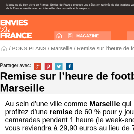
Magazine du bien vivre en France, Envies de France propose une sélection raffinée de destinations 
de la France insolite avec en intervalles des conseils et bons-plans !
MAGAZINE
/
BONS PLANS
/
Marseille
/ Remise sur l’heure de fo
Partager avec:
Remise sur l’heure de footb
Marseille
Au sein d’une ville comme
Marseille
qui 
profitez d’une
remise
de 60 % pour y jou
camarades pendant 1 heure (le week-en
vous reviendra à 29,90 euros au lieu de 