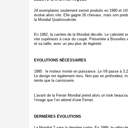
24 exemplaires seulement seront produits en 1980 et 141
évolue alors vite. Elle gagne 26 chevaux, mais son poids 
la Mondial Quattrovalvole.
En 1982, la carrière de la Mondial décolle. Le cabriolet e
vite supérieurs à ceux du coupé. Présentée à Bruxelles e
et sa taille, avec un peu plus de légèreté.
EVOLUTIONS NÉCESSAIRES
1985 : le moteur monte en puissance. Le V8 passe à 3,2 l
Le design est également revu. Non pas en profondeur, m
teinte que la carrosserie.
L’avant de la Ferrari Mondial prend alors un look beaucou
l’image que l’on attend d’une Ferrari.
DERNIÈRES ÉVOLUTIONS
La Mondial T sera la dernière sortie. En 1989, le véhicu