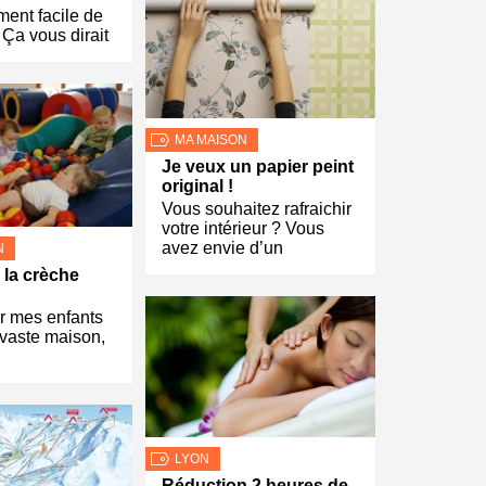
ment facile de
! Ça vous dirait
MA MAISON
Je veux un papier peint
original !
Vous souhaitez rafraichir
votre intérieur ? Vous
avez envie d’un
N
 la crèche
r mes enfants
 vaste maison,
LYON
Réduction 2 heures de