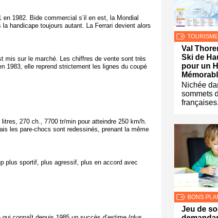
 en 1982. Bide commercial s’il en est, la Mondial
la handicape toujours autant. La Ferrari devient alors
TOURISME
Val Thore
Ski de Ha
st mis sur le marché. Les chiffres de vente sont très
pour un H
n 1983, elle reprend strictement les lignes du coupé
Mémorabl
Nichée da
sommets d
françaises
itres, 270 ch., 7700 tr/min pour atteindre 250 km/h.
ais les pare-chocs sont redessinés, prenant la même
p plus sportif, plus agressif, plus en accord avec
BONS PLA
Jeu de so
demandant
le qui connaît depuis 1985 un succès d’estime (plus