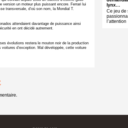
re version un moteur plus puissant encore. Ferrari lui
lynx…
esse transversale, d’où son nom, la Mondial T.
Ce jeu de 
passionna
l’attention
ionados attendaient davantage de puissance ainsi
sécurité en ont décidé autrement.
 ses évolutions restera le mouton noir de la production
 voitures d’exception. Mal développée, cette voiture
E
entaire.