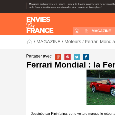
Magazine du bien vivre en France, Envies de France propose une sélection raff
de la France insolite avec en intervalles des conseils et bons-plans !
MAGAZINE
/
MAGAZINE
/
Moteurs
/ Ferrari Mondia
Partager avec:
Ferrari Mondial : la F
Dessinée par Pininfarina, cette voiture marque le retour