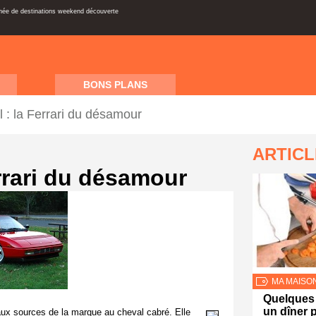
inée de destinations weekend découverte
BONS PLANS
l : la Ferrari du désamour
ARTIC
errari du désamour
MA MAISO
Quelques 
un dîner p
 aux sources de la marque au cheval cabré. Elle