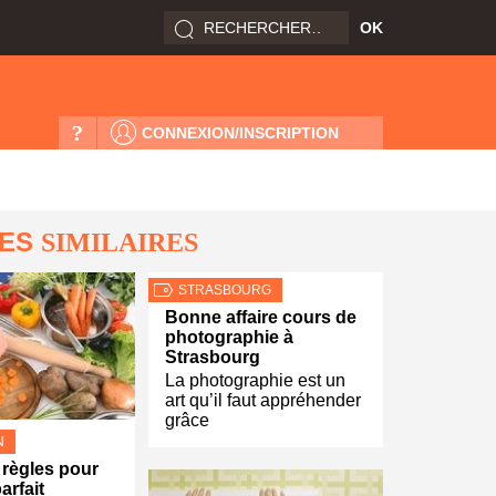
?
CONNEXION/INSCRIPTION
LES
SIMILAIRES
STRASBOURG
Bonne affaire cours de
photographie à
Strasbourg
La photographie est un
art qu’il faut appréhender
grâce
N
règles pour
arfait