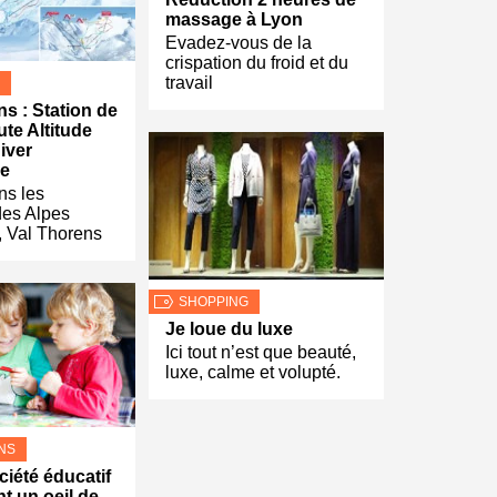
massage à Lyon
Evadez-vous de la
crispation du froid et du
travail
ns : Station de
ute Altitude
iver
e
ns les
es Alpes
, Val Thorens
SHOPPING
Je loue du luxe
Ici tout n’est que beauté,
luxe, calme et volupté.
NS
ciété éducatif
 un oeil de