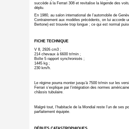
succède à la Ferrari 308 et revitalise la légende des voi
déplu.
En 1980, au salon international de l’automobile de Genève
Contrairement aux modèles précédents, on lui accorde un
Bertone) est trouvée trop longue ; ce qui est normal puisq
FICHE TECHNIQUE
V 8, 2926 cm
3
;
214 chevaux à 6600 tr/min ;
Boîte 5 rapport synchronisés ;
1445 kg ;
230 km/h.
Le régime pourra monter jusqu’à 7500 tr/min sur les ver
Ferrari s’explique par l’intégration des normes américain
châssis tubulaire.
Malgré tout, l’habitacle de la Mondial reste l’un de ses po
parfaitement équipée.
DÉBUTS CATASTROPHIQUES