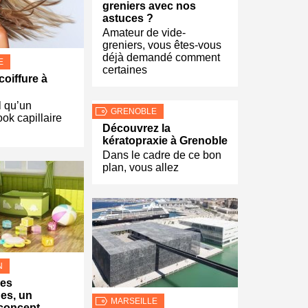
greniers avec nos
astuces ?
Amateur de vide-
greniers, vous êtes-vous
déjà demandé comment
E
certaines
coiffure à
l qu’un
GRENOBLE
ok capillaire
Découvrez la
kératopraxie à Grenoble
Dans le cadre de ce bon
plan, vous allez
N
hes
es, un
MARSEILLE
concept