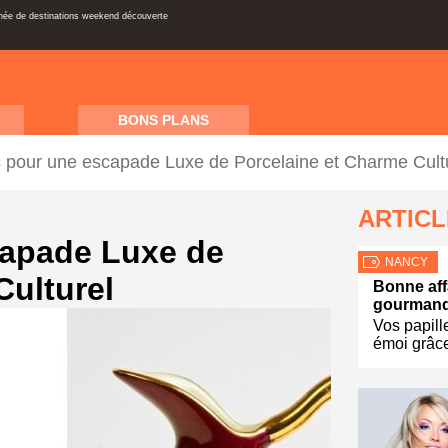
inée de destinations weekend découverte
BONS PLANS
 pour une escapade Luxe de Porcelaine et Charme Cult
ARTIC
apade Luxe de
NANCY
Culturel
Bonne aff
gourmand
Vos papill
émoi grâce