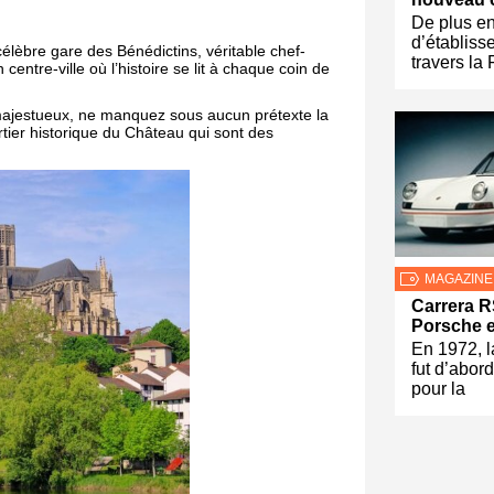
De plus en
d’établiss
élèbre gare des Bénédictins, véritable chef-
travers la
centre-ville où l’histoire se lit à chaque coin de
x majestueux, ne manquez sous aucun prétexte la
rtier historique du Château qui sont des
MAGAZINE
Carrera R
Porsche 
En 1972, 
fut d’abor
pour la