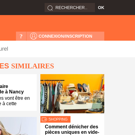
?
CONNEXION/INSCRIPTION
urel
LES
SIMILAIRES
aire
e à Nancy
es vont être en
 à cette
SHOPPING
Comment dénicher des
pièces uniques en vide-