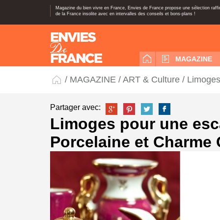
Magazine du bien vivre en France, Envies de France propose une sélection raff
de la France insolite avec en intervalles des conseils et bons-plans !
MAGAZINE
/
MAGAZINE
/
ART & Culture
/ Limoges
Partager avec:
Limoges pour une esc
Porcelaine et Charme 