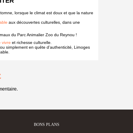
ITER
omne, lorsque le climat est doux et que la nature
table
aux découvertes culturelles, dans une
animaux du Parc Animalier Zoo du Reynou !
e vivre
et richesse culturelle.
 ou simplement en quête d’authenticité, Limoges
able.
E
entaire.
BONS PLANS