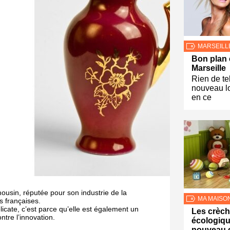
MARSEILL
Bon plan 
Marseille
Rien de te
nouveau lo
en ce
mousin, réputée pour son industrie de la
MA MAISO
s françaises.
licate, c’est parce qu’elle est également un
Les crèc
ontre l’innovation.
écologiqu
nouveau 