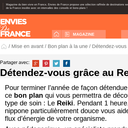
Magazine du bien vivre en France, Envies de France propose une sélection raffinée de destinations 
de la France insolite avec en intervalles des conseils et bons-plans !
MAGAZINE
/
Mise en avant
/
Bon plan à la une
/ Détendez-vous 
Partager avec:
Détendez-vous grâce au Re
Pour terminer l’année de façon détendue 
ce
bon plan
qui vous permettra de déco
type de soin : Le
Reiki
. Pendant 1 heure
nippone particulièrement douce vous aider
flux d’énergie de votre organisme.