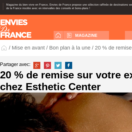
Magazine du bien vivre en France, Envies de France propose une sélection raffinée de destinations 
de la France insolite avec en intervalles des conseils et bons-plans !
MAGAZINE
/
Mise en avant
/
Bon plan à la une
/ 20 % de remise 
Partager avec:
20 % de remise sur votre ex
chez Esthetic Center