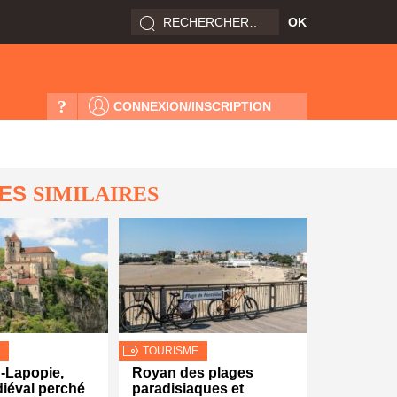
?
CONNEXION/INSCRIPTION
LES
SIMILAIRES
TOURISME
q-Lapopie,
Royan des plages
iéval perché
paradisiaques et