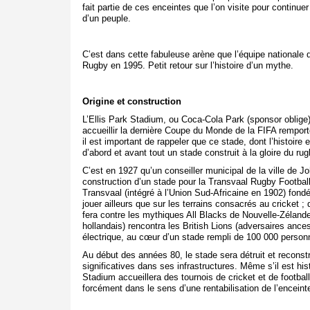
fait partie de ces enceintes que l’on visite pour continuer
d’un peuple.
C’est dans cette fabuleuse arène que l’équipe national
Rugby en 1995. Petit retour sur l’histoire d’un mythe.
Origine et construction
L’Ellis Park Stadium, ou Coca-Cola Park (sponsor oblige
accueillir la dernière Coupe du Monde de la FIFA remport
il est important de rappeler que ce stade, dont l’histoir
d’abord et avant tout un stade construit à la gloire du rug
C’est en 1927 qu’un conseiller municipal de la ville de J
construction d’un stade pour la Transvaal Rugby Football
Transvaal (intégré à l’Union Sud-Africaine en 1902) fond
jouer ailleurs que sur les terrains consacrés au cricket 
fera contre les mythiques All Blacks de Nouvelle-Zéland
hollandais) rencontra les British Lions (adversaires anc
électrique, au cœur d’un stade rempli de 100 000 person
Au début des années 80, le stade sera détruit et reconstr
significatives dans ses infrastructures. Même s’il est hi
Stadium accueillera des tournois de cricket et de footba
forcément dans le sens d’une rentabilisation de l’enceint