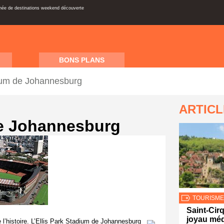
inée de destinations weekend découverte
BONS PLANS
dium de Johannesburg
ARTIC
de Johannesburg
TOURISME
Saint-Cir
joyau méd
 l’histoire. L’Ellis Park Stadium de Johannesburg