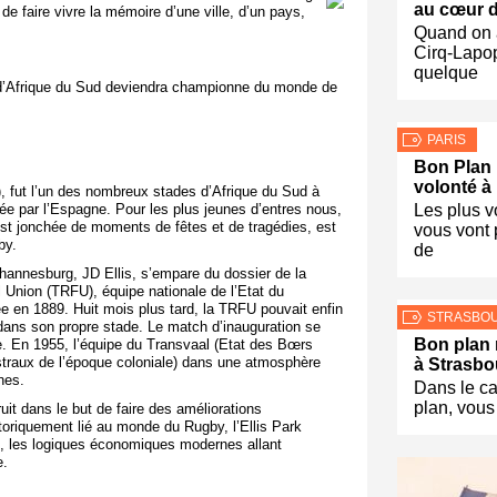
au cœur 
 de faire vivre la mémoire d’une ville, d’un pays,
Quand on a
Cirq-Lapop
quelque
e d’Afrique du Sud deviendra championne du monde de
PARIS
Bon Plan :
volonté à
), fut l’un des nombreux stades d’Afrique du Sud à
ée par l’Espagne. Pour les plus jeunes d’entres nous,
Les plus v
e est jonchée de moments de fêtes et de tragédies, est
vous vont 
by.
de
ohannesburg, JD Ellis, s’empare du dossier de la
 Union (TRFU), équipe nationale de l’Etat du
ée en 1889. Huit mois plus tard, la TRFU pouvait enfin
STRASBO
; dans son propre stade. Le match d’inauguration se
Bon plan 
e. En 1955, l’équipe du Transvaal (Etat des Bœrs
estraux de l’époque coloniale) dans une atmosphère
à Strasbo
nes.
Dans le c
plan, vous
uit dans le but de faire des améliorations
storiquement lié au monde du Rugby, l’Ellis Park
ll, les logiques économiques modernes allant
e.