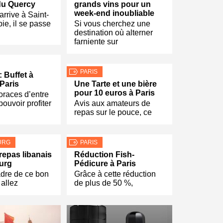
du Quercy
grands vins pour un
week-end inoubliable
rrive à Saint-
ie, il se passe
Si vous cherchez une
destination où alterner
farniente sur
PARIS
 Buffet à
 Paris
Une Tarte et une bière
pour 10 euros à Paris
oraces d’entre
pouvoir profiter
Avis aux amateurs de
repas sur le pouce, ce
URG
PARIS
repas libanais
Réduction Fish-
urg
Pédicure à Paris
adre de ce bon
Grâce à cette réduction
 allez
de plus de 50 %,