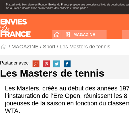
Magazine du bien vivre en France, Envies de France propose une sélection raffinée de destinations 
de la France insolite avec en intervalles des conseils et bons-plans !
MAGAZINE
/
MAGAZINE
/
Sport
/ Les Masters de tennis
Partager avec:
Les Masters de tennis
Les Masters, créés au début des années 197
l’instauration de l’Ere Open, réunissent les 8
joueuses de la saison en fonction du classem
WTA.