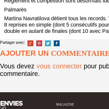
Règlement et compétition sont désormais i
Palmarès
Martina Navratilova détient tous les records.
8 reprises en simple (dont 5 consécutifs pour
double en autant de finales (dont 10 avec Pa
Partager avec:
AJOUTER UN
COMMENTAIR
Vous devez
vous connecter
pour pub
commentaire.
MAGAZINE