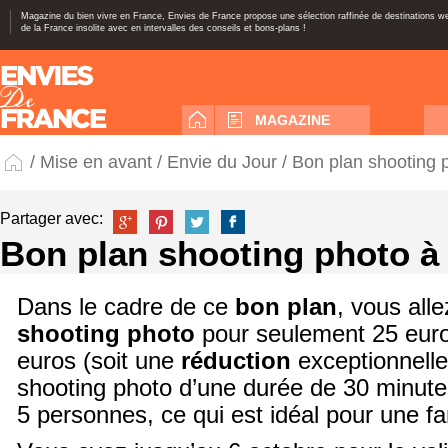
Magazine du bien vivre en France, Envies de France propose une sélection raffinée de destinations 
de la France insolite avec en intervalles des conseils et bons-plans !
MAGAZINE
/
Mise en avant
/
Envie du Jour
/ Bon plan shooting 
Partager avec:
Bon plan shooting photo à
Dans le cadre de ce
bon plan
, vous alle
shooting photo
pour seulement 25 euro
euros (soit une
réduction
exceptionnell
shooting photo d’une durée de 30 minute
5 personnes, ce qui est idéal pour une fa