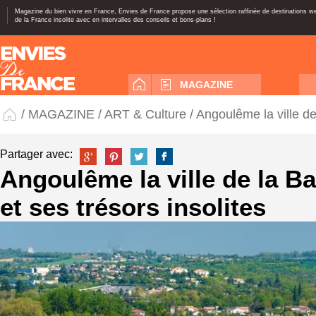
Magazine du bien vivre en France, Envies de France propose une sélection raffinée de destinations 
de la France insolite avec en intervalles des conseils et bons-plans !
MAGAZINE
/
MAGAZINE
/
ART & Culture
/ Angoulême la ville de
Partager avec:
Angoulême la ville de la B
et ses trésors insolites