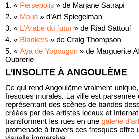
1. «
Persepolis
» de Marjane Satrapi
2. «
Maus
» d’Art Spiegelman
3. «
L’Arabe du futur
» de Riad Sattouf
4. «
Blankets
» de Craig Thompson
5. «
Aya de Yopougon
» de Marguerite A
Oubrerie
L’INSOLITE À ANGOULÊME
Ce qui rend Angoulême vraiment unique,
fresques murales. La ville est parsemée
représentant des scènes de bandes des
créées par des artistes locaux et interna
transforment les rues en une
galerie d’ar
promenade à travers ces fresques offre 
visuelle immersive.