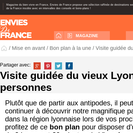
Magazine du bien vivre en France, Envies de France propose une sélection raffinée de destinations 
de la France insolite avec en intervalles des conseils et bons-plans !
MAGAZINE
/
Mise en avant
/
Bon plan à la une
/ Visite guidée d
Partager avec:
Visite guidée du vieux Lyo
personnes
Plutôt que de partir aux antipodes, il peu
continuer à découvrir notre magnifique p
dans la région lyonnaise lors de vos pro
profitez de ce
bon plan
pour disposer d