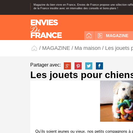
Magazine du bien vivre en France, Envies de France propose une sélection raff
de la France insolite avec en intervalles des conseils et bons-plans !
MAGAZINE
/
MAGAZINE
/
Ma maison
/ Les jouets 
Partager avec:
Les jouets pour chien
Qu’ils soient jeunes ou vieux, nos petits compagnons à po