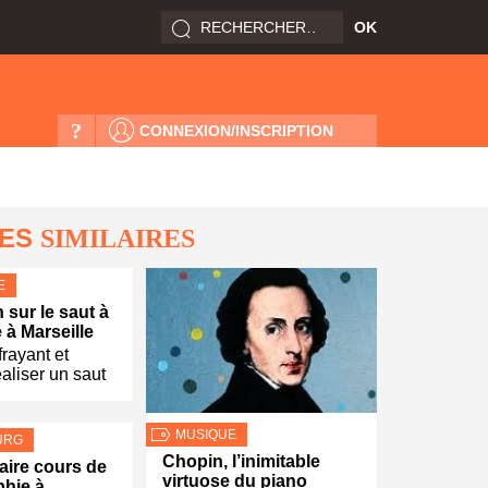
?
CONNEXION/INSCRIPTION
LES
SIMILAIRES
E
 sur le saut à
e à Marseille
ffrayant et
éaliser un saut
MUSIQUE
URG
Chopin, l’inimitable
aire cours de
virtuose du piano
hie à