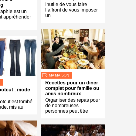
Inutile de vous faire
rg
l’affront de vous imposer
aphie est un
un
aut appréhender
MA MAISON
Recettes pour un diner
complet pour famille ou
ootcut : mode
amis nombreux
Organiser des repas pour
otcut est tombé
de nombreuses
ude, mis au
personnes peut être