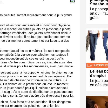
f.
Strasbou
La photogr
art qu’il f
nouveautés sortent régulièrement pour le plus grand
grâce
sont utiles pour leur santé et surtout pour l’hygiène
es à mâcher ou autres jouets en plastique à picots
tartrage vétérinaire, ces jouets préviennent donc le
n devient senior. Il ne faut pas oublier que comme
é de s’alimenter correctement et par la suite à des
sûrement aussi les os à mâcher. Ils sont composés
romatisés à la viande pour allécher nos toutous !
eul inconvénient de ces os est l’aspect qu’ils
tains d’entre vous. Dans ce cas, il existe aussi des
SHOPPING
as. A utiliser pour les récompenses, avec parcimonie.
Le jean b
ervent aussi à l’occuper. A l’origine, le chien est un
d’emploi
 besoin pour son épanouissement de se dépenser. Par
 besoin de chasser pour trouver sa nourriture. Ce
Le jean bo
eux. En dehors de la promenade qui est un moment
en désuét
ver un jouet adapté pour qu’il puisse s’amuser seul.
il s’agit d’une sorte de distributeur en plastique que
 faire sortir. Ce jeu s’avère très divertissant pour lui.
 chien, à sa force et à sa dentition. Il est dangereux
mme par exemple les peluches. Le chien les