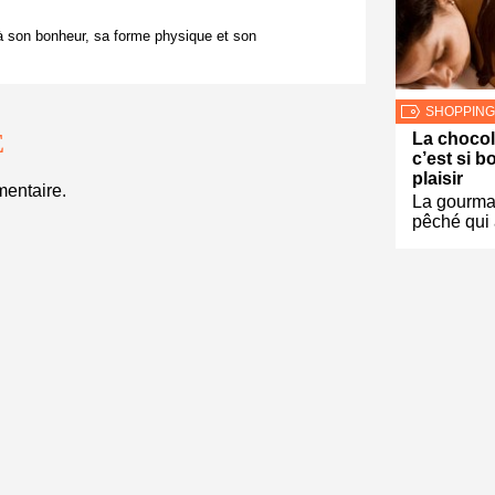
à son bonheur, sa forme physique et son
SHOPPING
La chocol
E
c’est si b
plaisir
entaire.
La gourma
pêché qui 