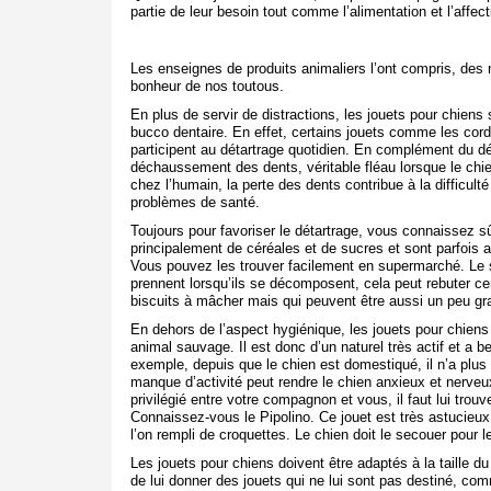
partie de leur besoin tout comme l’alimentation et l’affecti
Les enseignes de produits animaliers l’ont compris, des 
bonheur de nos toutous.
En plus de servir de distractions, les jouets pour chiens 
bucco dentaire. En effet, certains jouets comme les cord
participent au détartrage quotidien. En complément du dé
déchaussement des dents, véritable fléau lorsque le chie
chez l’humain, la perte des dents contribue à la difficult
problèmes de santé.
Toujours pour favoriser le détartrage, vous connaissez 
principalement de céréales et de sucres et sont parfois a
Vous pouvez les trouver facilement en supermarché. Le s
prennent lorsqu’ils se décomposent, cela peut rebuter cer
biscuits à mâcher mais qui peuvent être aussi un peu gr
En dehors de l’aspect hygiénique, les jouets pour chiens s
animal sauvage. Il est donc d’un naturel très actif et a
exemple, depuis que le chien est domestiqué, il n’a plus
manque d’activité peut rendre le chien anxieux et nerv
privilégié entre votre compagnon et vous, il faut lui trou
Connaissez-vous le Pipolino. Ce jouet est très astucieux, 
l’on rempli de croquettes. Le chien doit le secouer pour les
Les jouets pour chiens doivent être adaptés à la taille du
de lui donner des jouets qui ne lui sont pas destiné, co