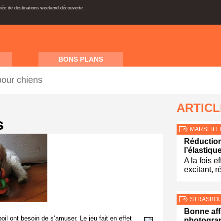
inée de destinations weekend découverte
BONS PLANS
pour chiens
ARTIC
s
MARSEILL
Réduction
l’élastiqu
A la fois e
excitant, r
STRASBO
Bonne aff
il ont besoin de s’amuser. Le jeu fait en effet
photograp