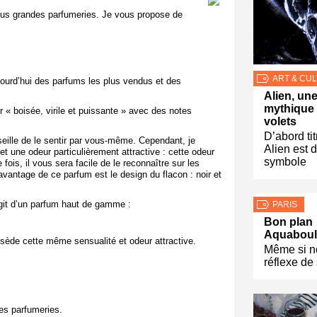
lus grandes parfumeries. Je vous propose de
ART & CU
ujourd’hui des parfums les plus vendus et des
Alien, un
mythique 
« boisée, virile et puissante » avec des notes
volets
D’abord tit
nseille de le sentir par vous-même. Cependant, je
Alien est 
t une odeur particulièrement attractive : cette odeur
symbole
 fois, il vous sera facile de le reconnaître sur les
avantage de ce parfum est le design du flacon : noir et
agit d’un parfum haut de gamme :
PARIS
Bon plan
Aquaboule
ssède cette même sensualité et odeur attractive.
Même si n
réflexe de
es parfumeries.