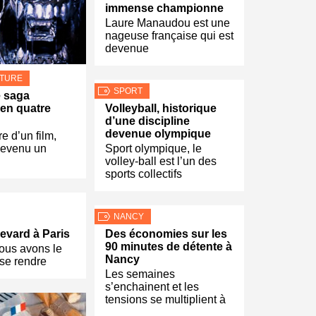
immense championne
Laure Manaudou est une
nageuse française qui est
devenue
LTURE
SPORT
e saga
en quatre
Volleyball, historique
d’une discipline
devenue olympique
re d’un film,
devenu un
Sport olympique, le
volley-ball est l’un des
sports collectifs
NANCY
vard à Paris
Des économies sur les
90 minutes de détente à
ous avons le
Nancy
 se rendre
Les semaines
s’enchainent et les
tensions se multiplient à