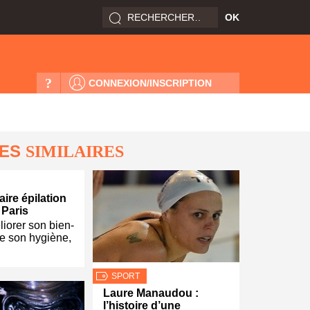
?
CONNEXION/INSCRIPTION
LES
SIMILAIRES
ire épilation
 Paris
liorer son bien-
e son hygiène,
SPORT
Laure Manaudou :
l’histoire d’une