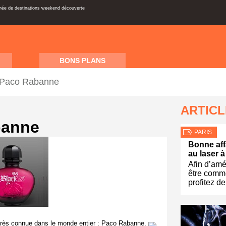
inée de destinations weekend découverte
BONS PLANS
 Paco Rabanne
ARTIC
banne
PARIS
Bonne affa
au laser à
Afin d’amé
être comm
profitez de
 très connue dans le monde entier : Paco Rabanne.