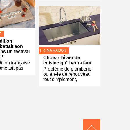
E
adition
battait son
MA MAISON
ns un festival
 ?
Choisir l’évier de
adition française
cuisine qu’il vous faut
smettait pas
Problème de plomberie
ou envie de renouveau
tout simplement,