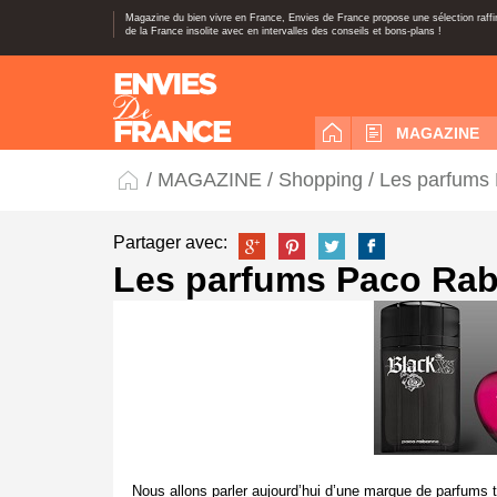
Magazine du bien vivre en France, Envies de France propose une sélection raff
de la France insolite avec en intervalles des conseils et bons-plans !
MAGAZINE
/
MAGAZINE
/
Shopping
/ Les parfums
Partager avec:
Les parfums Paco Ra
Nous allons parler aujourd’hui d’une marque de parfums