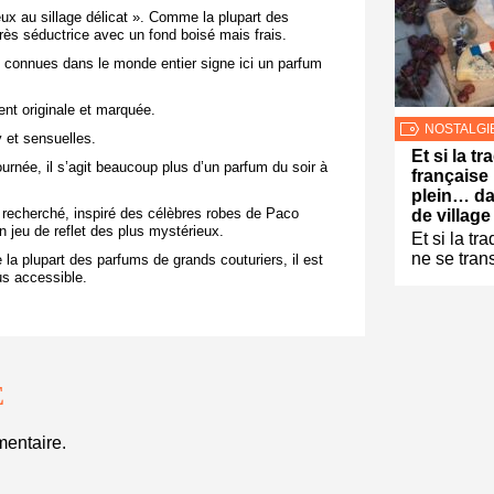
ux au sillage délicat ». Comme la plupart des
rès séductrice avec un fond boisé mais frais.
l connues dans le monde entier signe ici un parfum
ment originale et marquée.
NOSTALGI
 et sensuelles.
Et si la tr
 journée, il s’agit beaucoup plus d’un parfum du soir à
française 
plein… da
t recherché, inspiré des célèbres robes de Paco
de village
n jeu de reflet des plus mystérieux.
Et si la tr
ne se tran
 la plupart des parfums de grands couturiers, il est
lus accessible.
E
entaire.