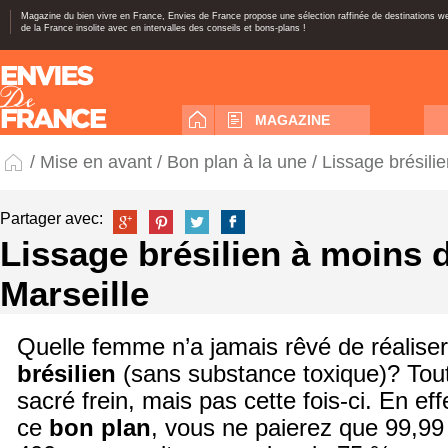
Magazine du bien vivre en France, Envies de France propose une sélection raffinée de destinations 
de la France insolite avec en intervalles des conseils et bons-plans !
MAGAZINE
/
Mise en avant
/
Bon plan à la une
/ Lissage brésili
Partager avec:
Lissage brésilien à moins 
Marseille
Quelle femme n’a jamais rêvé de réalise
brésilien
(sans substance toxique)? Toute
sacré frein, mais pas cette fois-ci. En ef
ce
bon plan
, vous ne paierez que 99,99