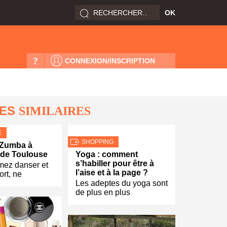
?
CONNEXION/INSCRIPTION
LES
SIMILAIRES
E
SHOPPING
 Zumba à
 de Toulouse
Yoga : comment
s’habiller pour être à
mez danser et
l’aise et à la page ?
ort, ne
Les adeptes du yoga sont
de plus en plus