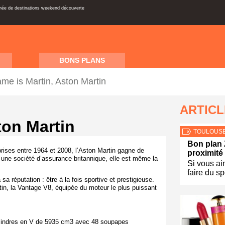
inée de destinations weekend découverte
BONS PLANS
me is Martin, Aston Martin
ARTIC
ton Martin
TOULOUS
Bon plan
eprises entre 1964 et 2008, l’Aston Martin gagne de
proximité
une société d’assurance britannique, elle est même la
Si vous ai
faire du sp
sa réputation : être à la fois sportive et prestigieuse.
tin, la Vantage V8, équipée du moteur le plus puissant
lindres en V de 5935 cm
3
avec 48 soupapes