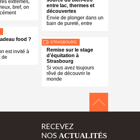
res extrêmes,
entre lac, thermes et
ieux, bref, on
découvertes
rcément
Envie de plonger dans un
bain de pureté, entre
 cadeau food ?
STRASBOURG
Remise sur le stage
n est invité à
d’équitation à
t de
Strasbourg
Si vous avez toujours
rêvé de découvrir le
monde
RECEVEZ
ACTUALITÉS
NOS