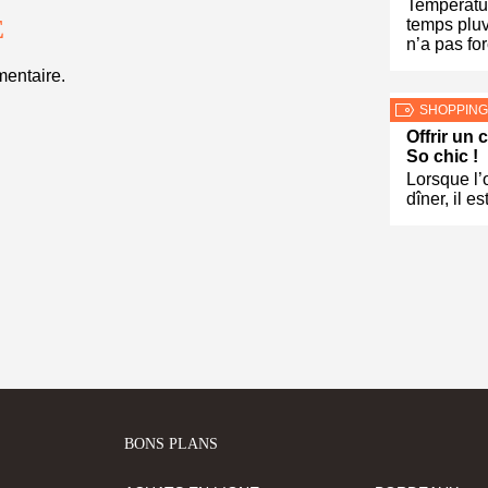
Températu
temps pluv
E
n’a pas fo
entaire.
SHOPPING
Offrir un
So chic !
Lorsque l’o
dîner, il es
BONS PLANS