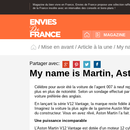
Magazine du bien vivre en France, Envies de France propose une sélection raff
de la France insolite avec en intervalles des conseils et bons-plans !
MAGAZINE
/
Mise en avant
/
Article à la une
/ My na
Partager avec:
My name is Martin, As
Célèbre pour avoir été la voiture de l’agent 007 à neuf r
plus en plus de notoriété.
Selon un sondage effectué par 
voiture préférée des anglais.
En lançant la série V12 Vantage, la marque reste fidèle à 
Imaginez la voiture la plus agile de la gamme Austin Mar
du constructeur. Vous en avez rêvé, Aston Martin l’a fait.
Une puissance incomparable
L’Aston Martin V12 Vantage est dotée d’un moteur 12 cy