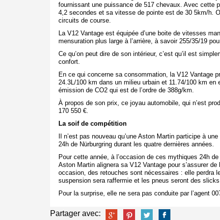
fournissant une puissance de 517 chevaux.
Avec cette p
4,2 secondes et sa vitesse de pointe est de 30 5km/h. On 
circuits de course.
La V12 Vantage est équipée d’une boite de vitesses man
mensuration plus large à l’arrière, à savoir 255/35/19 po
Ce qu’on peut dire de son intérieur, c’est qu’il est simple
confort.
En ce qui concerne sa consommation, la V12 Vantage pr
24.3L/100 km dans un milieu urbain et 11.74/100 km en 
émission de CO
2
qui est de l’ordre de 388g/km.
À propos de son prix, ce joyau automobile, qui n’est pro
170 550 €.
La soif de compétition
Il n’est pas nouveau qu’une Aston Martin participe à une 
24h de Nürburgring durant les quatre dernières années.
Pour cette année, à l’occasion de ces mythiques 24h de 
Aston Martin alignera sa V12 Vantage pour s’assurer de la
occasion, des retouches sont nécessaires : elle perdra le
suspension sera raffermie et les pneus seront des slicks
Pour la surprise, elle ne sera pas conduite par l’agent 00
Partager avec: