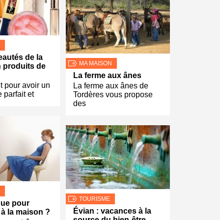
autés de la
MA MAISON
n produits de
La ferme aux ânes
t pour avoir un
La ferme aux ânes de
 parfait et
Tordères vous propose
des
TOURISME
nue pour
Évian : vacances à la
à la maison ?
source du bien-être