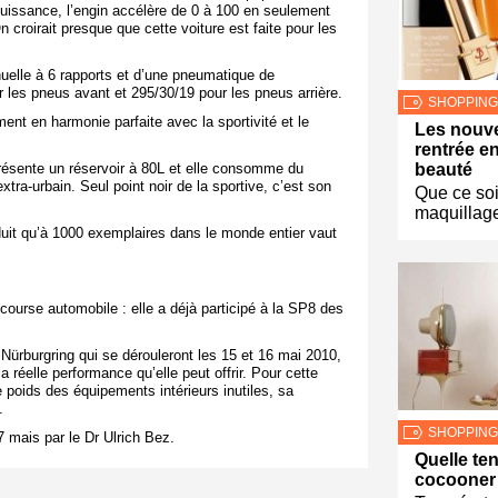
uissance, l’engin accélère de 0 à 100 en seulement
croirait presque que cette voiture est faite pour les
uelle à 6 rapports et d’une pneumatique de
ur les pneus avant et 295/30/19 pour les pneus arrière.
SHOPPING
ment en harmonie parfaite avec la sportivité et le
Les nouve
rentrée e
beauté
ésente un réservoir à 80L et elle consomme du
extra-urbain.
Seul point noir de la sportive, c’est son
Que ce soi
maquillage
duit qu’à 1000 exemplaires dans le monde entier vaut
course automobile : elle a déjà participé à la SP8 des
Nürburgring qui se dérouleront les 15 et 16 mai 2010,
 réelle performance qu’elle peut offrir. Pour cette
 poids des équipements intérieurs inutiles, sa
.
SHOPPING
7 mais par le Dr Ulrich Bez.
Quelle te
cocooner 