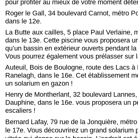
pour profiter au mieux de votre moment déte
Roger le Gall, 34 boulevard Carnot, métro P
dans le 12
e
.
La Butte aux cailles, 5 place Paul Verlaine, m
dans le 13
e
. Cette piscine vous proposera u
qu’un bassin en extérieur ouverts pendant la 
Vous pourrez également vous prélasser sur l
Auteuil, Bois de Boulogne, route des Lacs à
Ranelagh, dans le 16
e
. Cet établissement me
un solarium en gazon !
Henry de Montherlant, 32 boulevard Lannes,
Dauphine, dans le 16
e
. vous proposera un pe
escaliers !
Bernard Lafay, 79 rue de la Jonquière, métro
le 17
e
. Vous découvrirez un grand solarium 